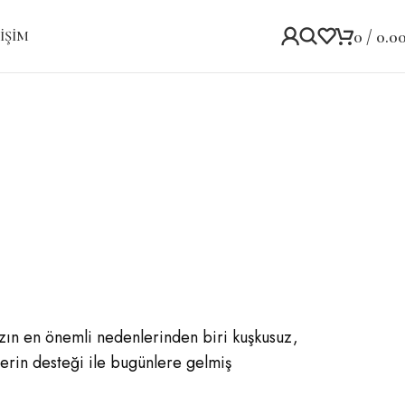
0
/
0.0
IŞIM
ızın en önemli nedenlerinden biri kuşkusuz,
ilerin desteği ile bugünlere gelmiş