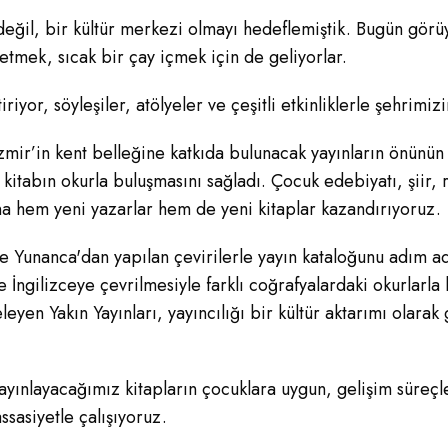
 değil, bir kültür merkezi olmayı hedeflemiştik. Bugün görü
etmek, sıcak bir çay içmek için de geliyorlar.
iyor, söyleşiler, atölyeler ve çeşitli etkinliklerle şehrimiz
 İzmir’in kent belleğine katkıda bulunacak yayınların önünün
ok kitabın okurla buluşmasını sağladı. Çocuk edebiyatı, şiir
na hem yeni yazarlar hem de yeni kitaplar kazandırıyoruz.
e Yunanca'dan yapılan çevirilerle yayın kataloğunu adım adı
 İngilizceye çevrilmesiyle farklı coğrafyalardaki okurlarla 
eyen Yakın Yayınları, yayıncılığı bir kültür aktarımı olarak g
ınlayacağımız kitapların çocuklara uygun, gelişim süreçleri
ssasiyetle çalışıyoruz.