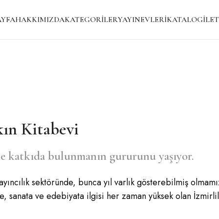
AYFA
HAKKIMIZDA
KATEGORILER
YAYINEVLERI
KATALOG
İLET
kın Kitabevi
ne katkıda bulunmanın gururunu yaşıyor.
yıncılık sektöründe, bunca yıl varlık gösterebilmiş olmam
ne, sanata ve edebiyata ilgisi her zaman yüksek olan İzmirl