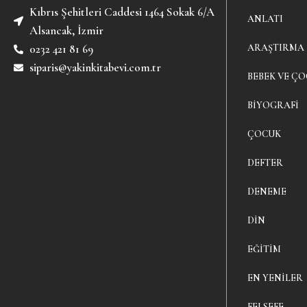
Kıbrıs Şehitleri Caddesi 1464 Sokak 6/A
ANLATI
Alsancak, İzmir
ARAŞTIRMA
0232 421 81 69
siparis@yakinkitabevi.com.tr
BEBEK VE ÇO
BIYOGRAFI
ÇOCUK
DEFTER
DENEME
DIN
EĞITIM
EN YENILER
FELSEFE