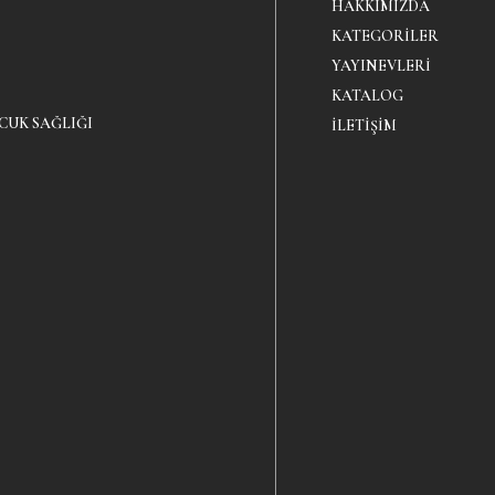
HAKKIMIZDA
KATEGORILER
YAYINEVLERI
KATALOG
CUK SAĞLIĞI
İLETIŞIM