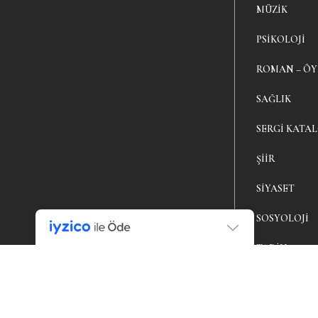
MÜZIK
PSIKOLOJI
ROMAN – Ö
SAĞLIK
SERGI KATA
ŞIIR
SIYASET
SOSYOLOJI
TARIH
TIYATRO