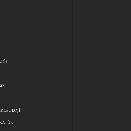
LIĞI
ŞIM
ARKEOLOJI
IKATÜR