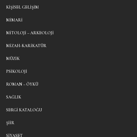
KIŞISEL GELIŞIM
MIMARI
MITOLOJI – ARKEOLOJI
MIZAH-KARIKATÜR
MÜZIK
PSIKOLOJI
ROMAN – ÖYKÜ
SAĞLIK
SERGI KATALOĞU
ŞIIR
SIYASET