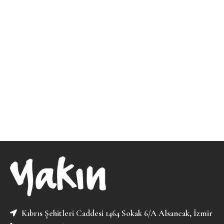
Kıbrıs Şehitleri Caddesi 1464 Sokak 6/A Alsancak, İzmir