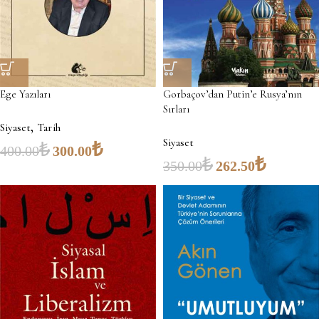
Ege Yazıları
Gorbaçov’dan Putin’e Rusya’nın
Sırları
,
Siyaset
Tarih
Siyaset
₺
₺
400.00
300.00
₺
₺
350.00
262.50