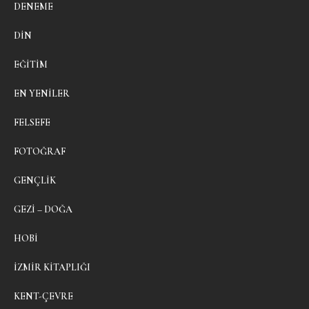
DENEME
DIN
EĞITIM
EN YENILER
FELSEFE
FOTOĞRAF
GENÇLIK
GEZI – DOĞA
HOBI
İZMIR KITAPLIĞI
KENT-ÇEVRE