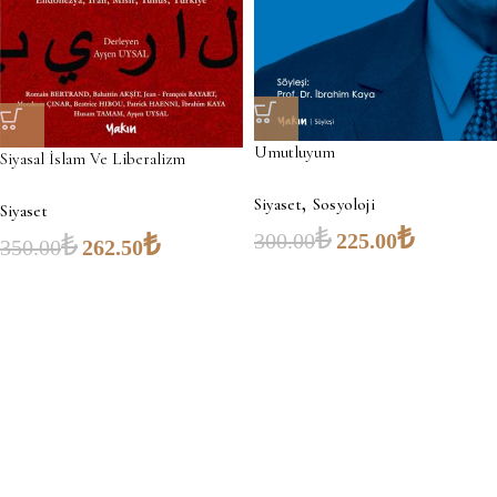
Umutluyum
Siyasal İslam Ve Liberalizm
,
Siyaset
Sosyoloji
Siyaset
₺
₺
300.00
225.00
₺
₺
350.00
262.50