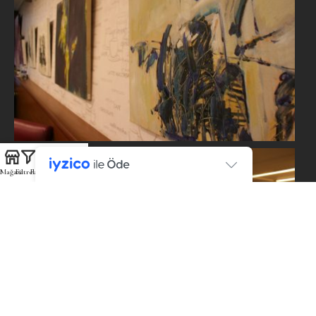
Mağaza
Filtreler
Favoriler
Sepet
Hesabım