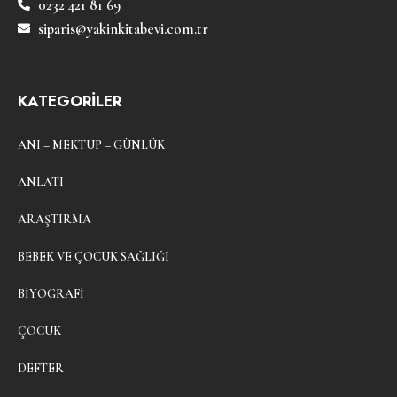
0232 421 81 69
siparis@yakinkitabevi.com.tr
KATEGORİLER
ANI – MEKTUP – GÜNLÜK
ANLATI
ARAŞTIRMA
BEBEK VE ÇOCUK SAĞLIĞI
BIYOGRAFI
ÇOCUK
DEFTER