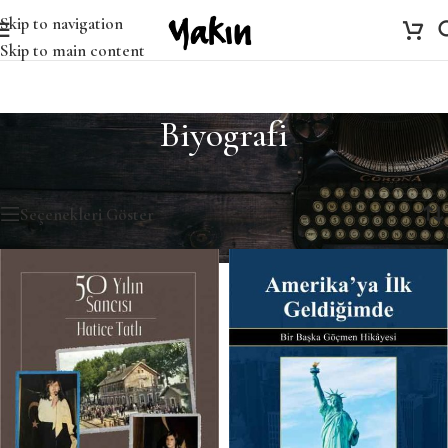
Skip to navigation
Skip to main content
Biyografi
Ana Sayfa
/
Biyografi
21 sonuçtan 1-12 arası gösteriliyor
Seçenekleri Göster