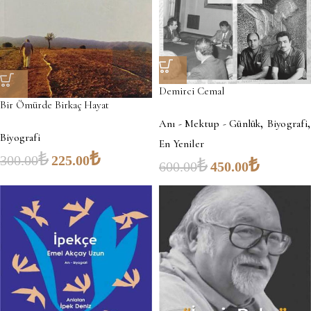
Demirci Cemal
Bir Ömürde Birkaç Hayat
,
,
Anı - Mektup - Günlük
Biyografi
Biyografi
En Yeniler
₺
₺
300.00
225.00
₺
₺
600.00
450.00