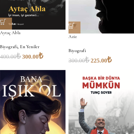
Aytaç Abla
Aziz
,
Biyografi
En Yeniler
Biyografi
₺
₺
400.00
300.00
₺
₺
300.00
225.00