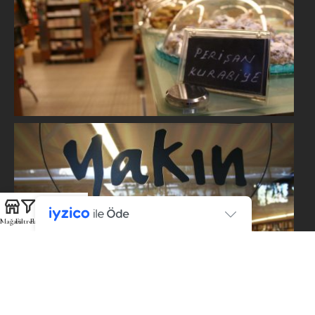
Mağaza
Filtreler
Favoriler
Sepet
Hesabım