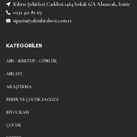
Kıbrıs Şehitleri Caddesi 1464 Sokak 6/A Alsancak, İzmir
0232 421 81 69
siparis@yakinkitabevi.com.tr
KATEGORİLER
ANI – MEKTUP – GÜNLÜK
ANLATI
ARAŞTIRMA
BEBEK VE ÇOCUK SAĞLIĞI
BIYOGRAFI
ÇOCUK