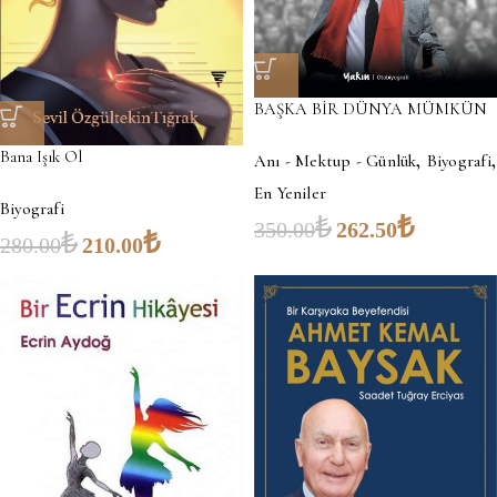
BAŞKA BİR DÜNYA MÜMKÜN
,
,
Bana Işık Ol
Anı - Mektup - Günlük
Biyografi
En Yeniler
Biyografi
₺
₺
350.00
262.50
₺
₺
280.00
210.00