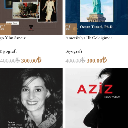
50 Yılın Sancısı
Amerika’ya İlk Geldiğimde
Biyografi
Biyografi
₺
₺
₺
₺
400.00
300.00
400.00
300.00