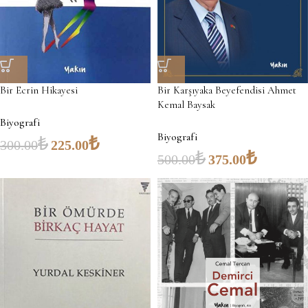
Bir Ecrin Hikayesi
Bir Karşıyaka Beyefendisi Ahmet
Kemal Baysak
Biyografi
Biyografi
₺
₺
300.00
225.00
₺
₺
500.00
375.00