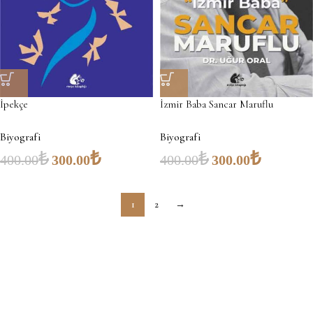
İpekçe
İzmir Baba Sancar Maruflu
Biyografi
Biyografi
₺
₺
₺
₺
400.00
300.00
400.00
300.00
1
2
→