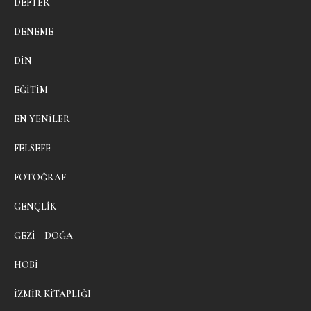
DEFTER
DENEME
DIN
EĞITIM
EN YENILER
FELSEFE
FOTOĞRAF
GENÇLIK
GEZI – DOĞA
HOBI
İZMIR KITAPLIĞI