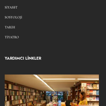
SIYASET
SOSYOLOJI
TARIH
TIYATRO
YARDIMCI LİNKLER