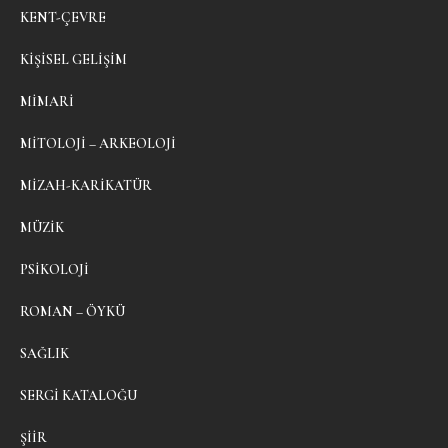
KENT-ÇEVRE
KIŞISEL GELIŞIM
MIMARI
MITOLOJI – ARKEOLOJI
MIZAH-KARIKATÜR
MÜZIK
PSIKOLOJI
ROMAN – ÖYKÜ
SAĞLIK
SERGI KATALOĞU
ŞIIR