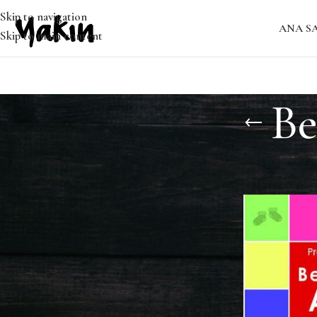
Skip to navigation
ANA S
Skip to main content
Be
En Çok Satılan Ürünler
Ana Sayfa
/
Bebe
Eyvah! Yaprak Bitleri
₺
₺
250.00
187.50
Kadınlar
₺
₺
400.00
300.00