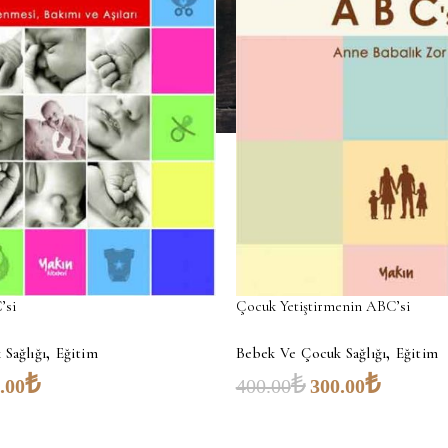
’si
Çocuk Yetiştirmenin ABC’si
,
,
Sağlığı
Eğitim
Bebek Ve Çocuk Sağlığı
Eğitim
₺
₺
₺
.00
400.00
300.00