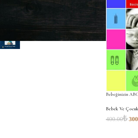
Amerika'ya İlk Geldiğimde
₺
₺
400.00
300.00
Bebeğinizin ABC
Bebek Ve Çocuk 
₺
400.00
300