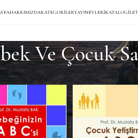
AYFA
HAKKIMIZDA
KATEGORILER
YAYINEVLERI
KATALOG
İLET
bek Ve Çocuk Sa
k Ve Çocuk Sağlığı