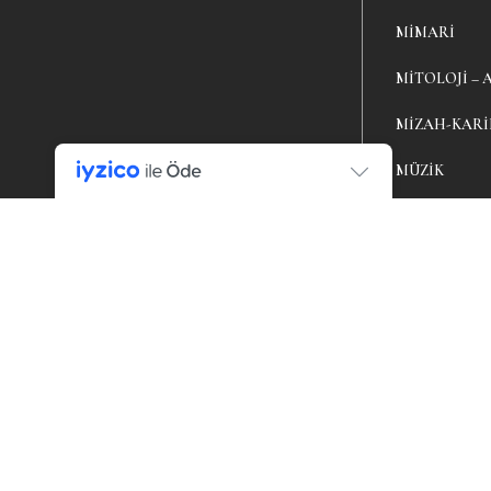
MIMARI
MITOLOJI – 
MIZAH-KAR
MÜZIK
PSIKOLOJI
ROMAN – Ö
SAĞLIK
SERGI KATA
ŞIIR
SIYASET