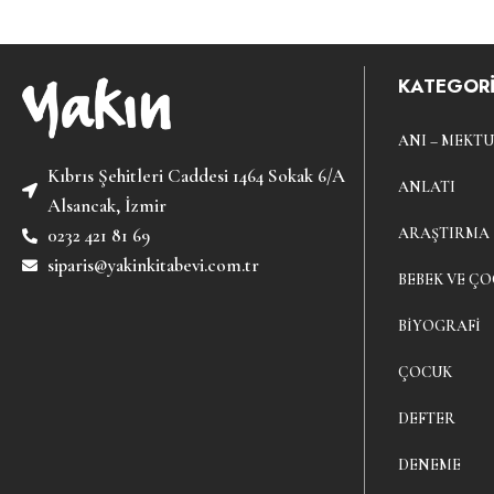
KATEGORİ
ANI – MEKTU
Kıbrıs Şehitleri Caddesi 1464 Sokak 6/A
ANLATI
Alsancak, İzmir
ARAŞTIRMA
0232 421 81 69
siparis@yakinkitabevi.com.tr
BEBEK VE ÇO
BIYOGRAFI
ÇOCUK
DEFTER
DENEME