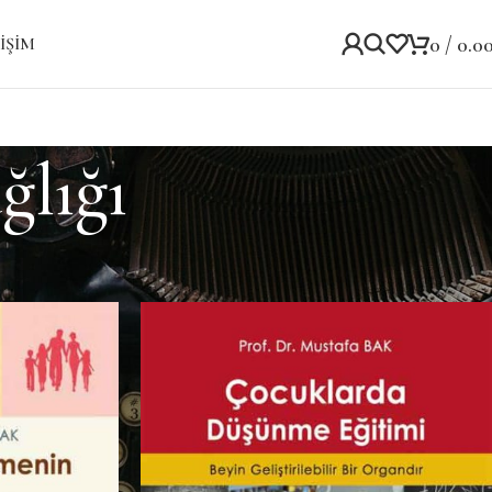
0
/
0.0
IŞIM
ğlığı
Göster
9
12
18
24