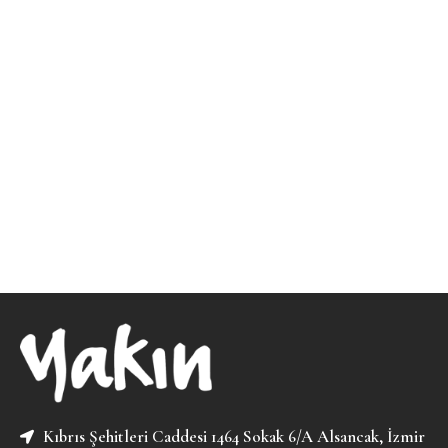
Kıbrıs Şehitleri Caddesi 1464 Sokak 6/A Alsancak, İzmir