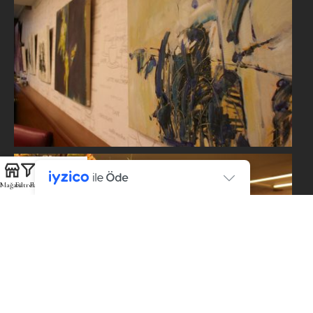
Mağaza
Filtreler
Favoriler
Sepet
Hesabım