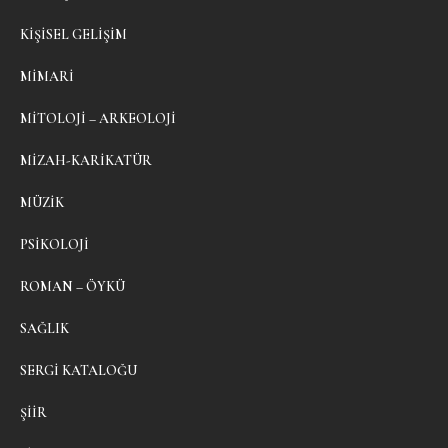
KIŞISEL GELIŞIM
MIMARI
MITOLOJI – ARKEOLOJI
MIZAH-KARIKATÜR
MÜZIK
PSIKOLOJI
ROMAN – ÖYKÜ
SAĞLIK
SERGI KATALOĞU
ŞIIR