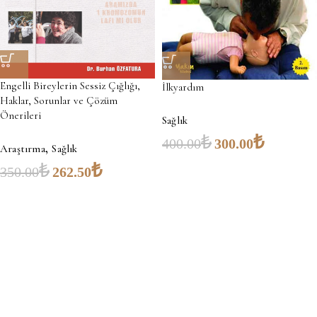
Engelli Bireylerin Sessiz Çığlığı,
İlkyardım
Haklar, Sorunlar ve Çözüm
Önerileri
Sağlık
₺
₺
400.00
300.00
,
Araştırma
Sağlık
₺
₺
350.00
262.50