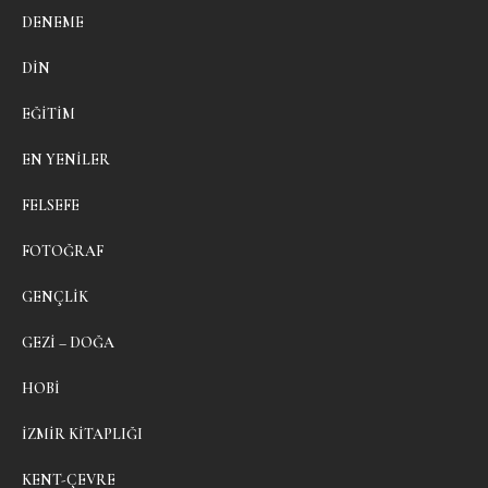
DENEME
DIN
EĞITIM
EN YENILER
FELSEFE
FOTOĞRAF
GENÇLIK
GEZI – DOĞA
HOBI
İZMIR KITAPLIĞI
KENT-ÇEVRE