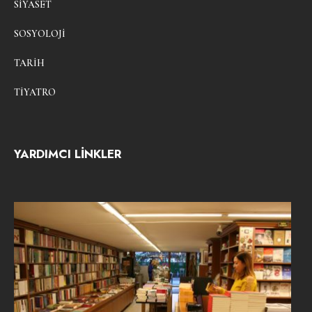
SIYASET
SOSYOLOJI
TARIH
TIYATRO
YARDIMCI LİNKLER