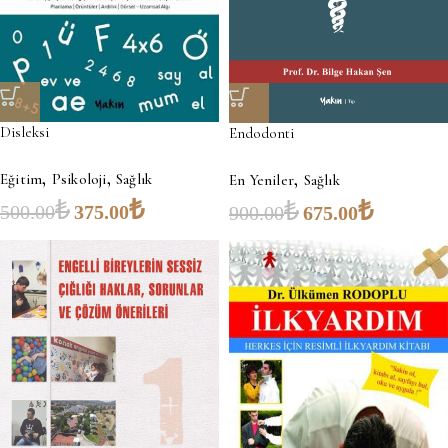
Disleksi
Endodonti
,
,
,
Eğitim
Psikoloji
Sağlık
En Yeniler
Sağlık
₺
₺
₺
₺
500.00
375.00
900.00
675.00