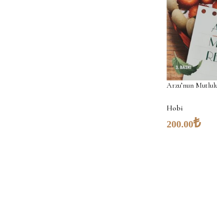
Arzu’nun Mutlulu
Hobi
₺
200.00