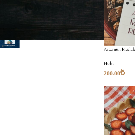
Amerika'ya İlk Geldiğimde
₺
₺
400.00
300.00
Arzu’nun Mutlulu
Hobi
₺
200.00