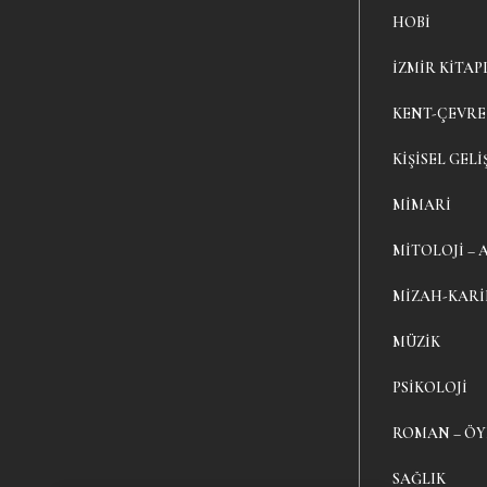
HOBI
İZMIR KITAP
KENT-ÇEVRE
KIŞISEL GELI
MIMARI
MITOLOJI – 
MIZAH-KAR
MÜZIK
PSIKOLOJI
ROMAN – Ö
SAĞLIK