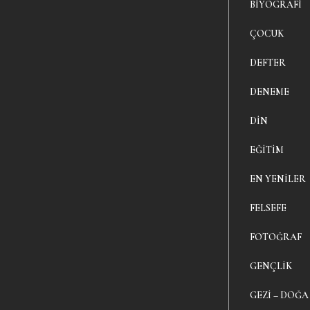
BIYOGRAFI
ÇOCUK
DEFTER
DENEME
DIN
EĞITIM
EN YENILER
FELSEFE
FOTOĞRAF
GENÇLIK
GEZI – DOĞA