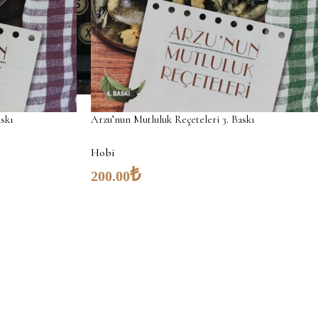
skı
Arzu’nun Mutluluk Reçeteleri 3. Baskı
Hobi
₺
200.00