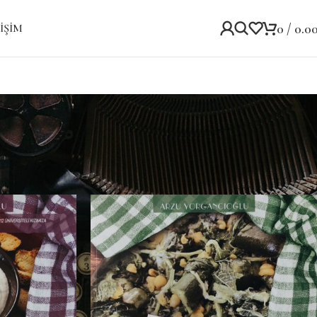
0
/
0.0
IŞIM
Göster
9
12
18
24