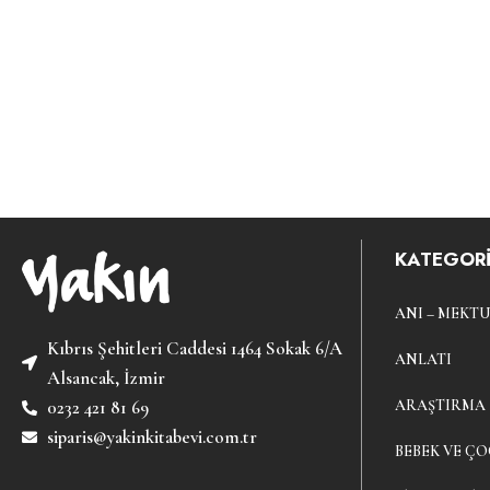
KATEGORİ
ANI – MEKTU
Kıbrıs Şehitleri Caddesi 1464 Sokak 6/A
ANLATI
Alsancak, İzmir
ARAŞTIRMA
0232 421 81 69
siparis@yakinkitabevi.com.tr
BEBEK VE ÇO