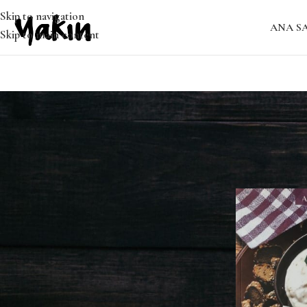
Skip to navigation
ANA S
Skip to main content
En Çok Satılan Ürünler
Ana Sayfa
/
Hob
Eyvah! Yaprak Bitleri
₺
₺
250.00
187.50
Kadınlar
₺
₺
400.00
300.00