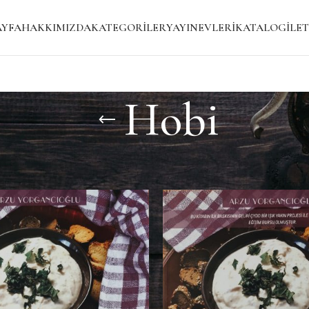
AYFA
HAKKIMIZDA
KATEGORILER
YAYINEVLERI
KATALOG
İLET
Hobi
i