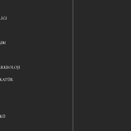
LIĞI
ŞIM
ARKEOLOJI
IKATÜR
YKÜ