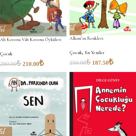
Alkım’ın Renkleri
Ah Korona Vah Korona Öyküleri
,
Çocuk
En Yeniler
Çocuk
₺
₺
₺
₺
250.00
187.50
280.00
210.00