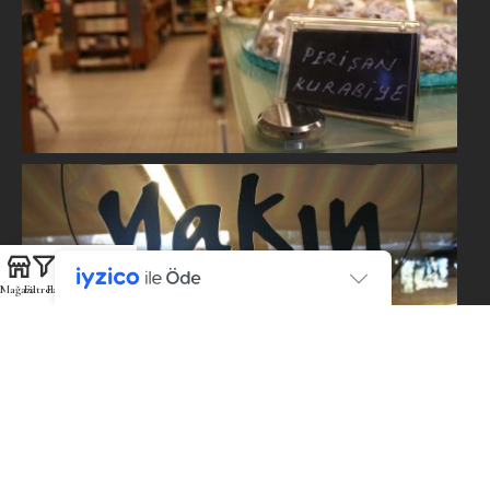
Mağaza
Filtreler
Favoriler
Sepet
Hesabım