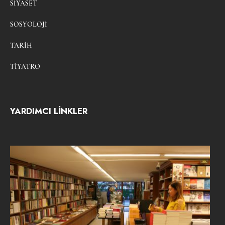
SIYASET
SOSYOLOJI
TARIH
TIYATRO
YARDIMCI LİNKLER