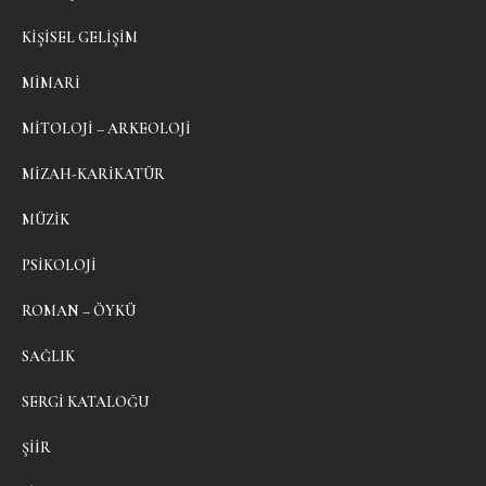
KIŞISEL GELIŞIM
MIMARI
MITOLOJI – ARKEOLOJI
MIZAH-KARIKATÜR
MÜZIK
PSIKOLOJI
ROMAN – ÖYKÜ
SAĞLIK
SERGI KATALOĞU
ŞIIR