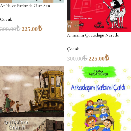
An’da ve Farkında Olan Sen
Çocuk
₺
₺
300.00
225.00
Annemin Çocukluğu Nerede
Çocuk
₺
₺
300.00
225.00