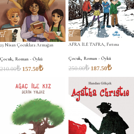
AFRA İLE TAFRA, Fırtına
23 Nisan Çocuklara Armağan
,
,
Çocuk
Roman - Öykü
Çocuk
Roman - Öykü
₺
₺
₺
₺
250.00
187.50
210.00
157.50