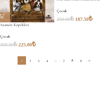
Çocuk
₺
₺
250.00
187.50
Asansör Köpekleri
Çocuk
₺
₺
300.00
225.00
1
2
3
4
…
7
8
9
→