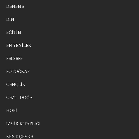
DENEME
DIN
EĞITIM
EN YENILER
FELSEFE
FOTOĞRAF
GENÇLIK
GEZI – DOĞA
HOBI
İZMIR KITAPLIĞI
KENT-ÇEVRE