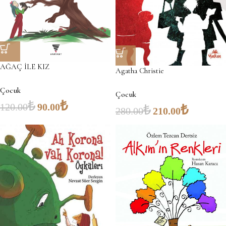
AĞAÇ İLE KIZ
Agatha Christie
Çocuk
Çocuk
₺
₺
120.00
90.00
₺
₺
280.00
210.00