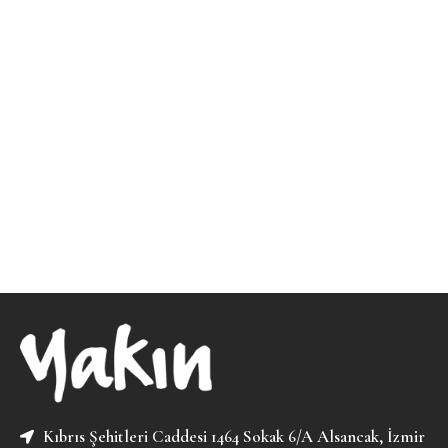
Kıbrıs Şehitleri Caddesi 1464 Sokak 6/A Alsancak, İzmir