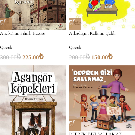
Antika’nın Sihirli Kutusu
Arkadaşım Kalbimi Çaldı
Çocuk
Çocuk
₺
₺
₺
₺
300.00
225.00
200.00
150.00
DEPREM BİZİ SALLAMAZ