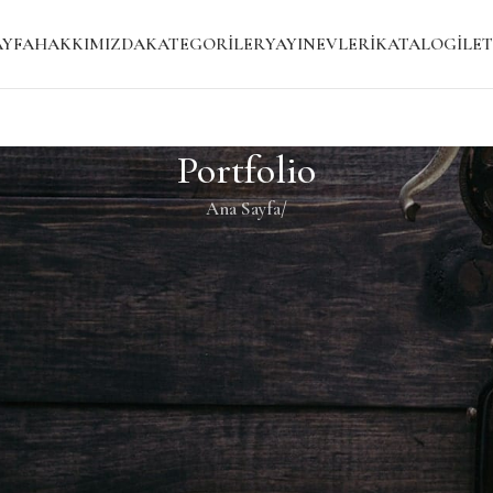
AYFA
HAKKIMIZDA
KATEGORILER
YAYINEVLERI
KATALOG
İLET
Portfolio
Ana Sayfa
/
i bir gönderi bulmanıza yardımcı olacaktır.