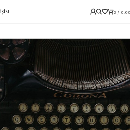
0
/
0.0
IŞIM