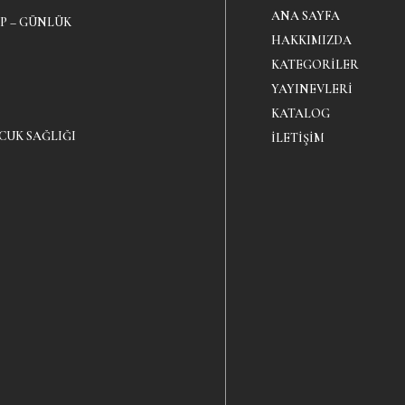
ANA SAYFA
P – GÜNLÜK
HAKKIMIZDA
KATEGORILER
YAYINEVLERI
KATALOG
CUK SAĞLIĞI
İLETIŞIM