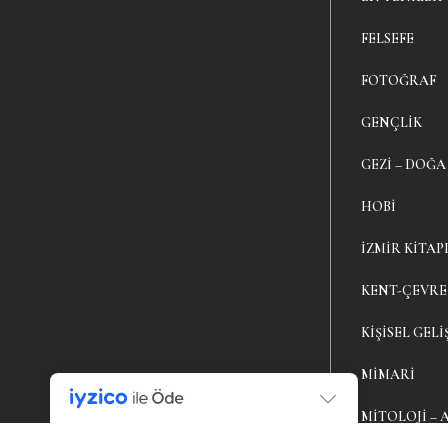
FELSEFE
FOTOĞRAF
GENÇLIK
GEZI – DOĞA
HOBI
İZMIR KITAP
KENT-ÇEVRE
KIŞISEL GELI
MIMARI
MITOLOJI – 