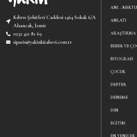
ANI – MEKTU
Kıbrıs Şehitleri Caddesi 1464 Sokak 6/A
ANLATI
Alsancak, İzmir
ARAŞTIRMA
0232 421 81 69
siparis@yakinkitabevi.com.tr
BEBEK VE ÇO
BIYOGRAFI
ÇOCUK
DEFTER
DENEME
DIN
EĞITIM
EN YENILER