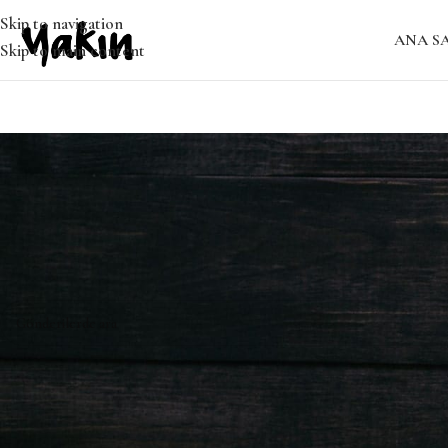
Skip to navigation
ANA S
Skip to main content
Bulunamadı
Özür dileriz, ancak sonuç bulunamadı. Belki ARAMA yapmak, ilgil