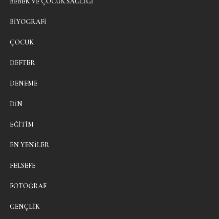
BEBEK VE ÇOCUK SAĞLIĞI
BIYOGRAFI
ÇOCUK
DEFTER
DENEME
DIN
EĞITIM
EN YENILER
FELSEFE
FOTOĞRAF
GENÇLIK