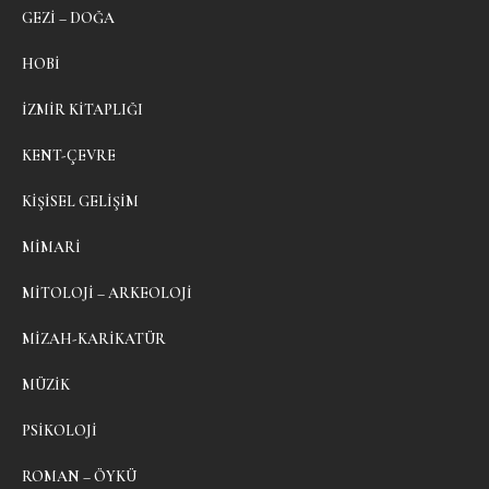
GEZI – DOĞA
HOBI
İZMIR KITAPLIĞI
KENT-ÇEVRE
KIŞISEL GELIŞIM
MIMARI
MITOLOJI – ARKEOLOJI
MIZAH-KARIKATÜR
MÜZIK
PSIKOLOJI
ROMAN – ÖYKÜ