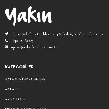
Kıbrıs Şehitleri Caddesi 1464 Sokak 6/A Alsancak, İzmir
0232 421 81 69
siparis@yakinkitabevi.com.tr
KATEGORİLER
ANI – MEKTUP – GÜNLÜK
ANLATI
ARAŞTIRMA