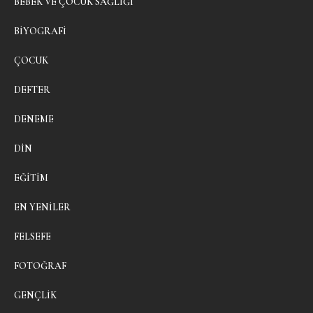
BEBEK VE ÇOCUK SAĞLIĞI
BIYOGRAFI
ÇOCUK
DEFTER
DENEME
DIN
EĞITIM
EN YENILER
FELSEFE
FOTOĞRAF
GENÇLIK