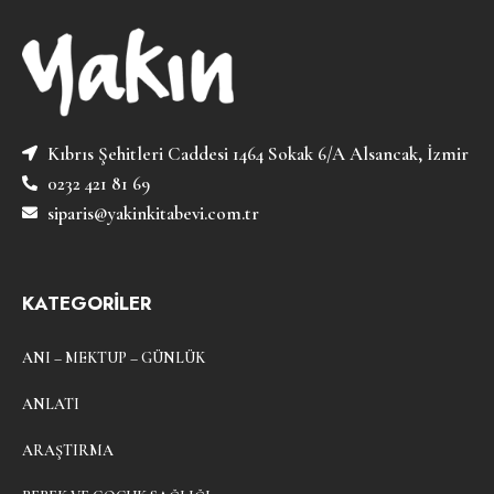
Kıbrıs Şehitleri Caddesi 1464 Sokak 6/A Alsancak, İzmir
0232 421 81 69
siparis@yakinkitabevi.com.tr
KATEGORİLER
ANI – MEKTUP – GÜNLÜK
ANLATI
ARAŞTIRMA