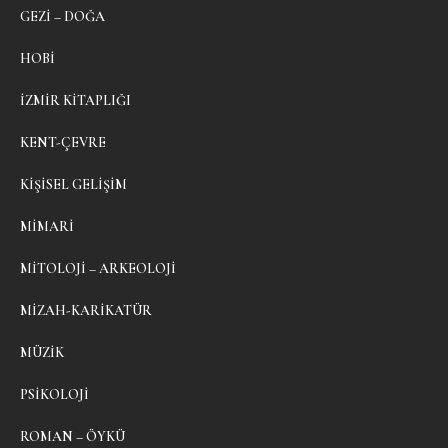
GEZI – DOĞA
HOBI
İZMIR KITAPLIĞI
KENT-ÇEVRE
KIŞISEL GELIŞIM
MIMARI
MITOLOJI – ARKEOLOJI
MIZAH-KARIKATÜR
MÜZIK
PSIKOLOJI
ROMAN – ÖYKÜ