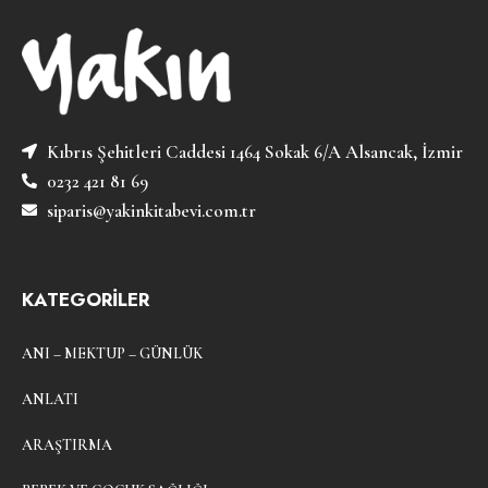
Kıbrıs Şehitleri Caddesi 1464 Sokak 6/A Alsancak, İzmir
0232 421 81 69
siparis@yakinkitabevi.com.tr
KATEGORİLER
ANI – MEKTUP – GÜNLÜK
ANLATI
ARAŞTIRMA