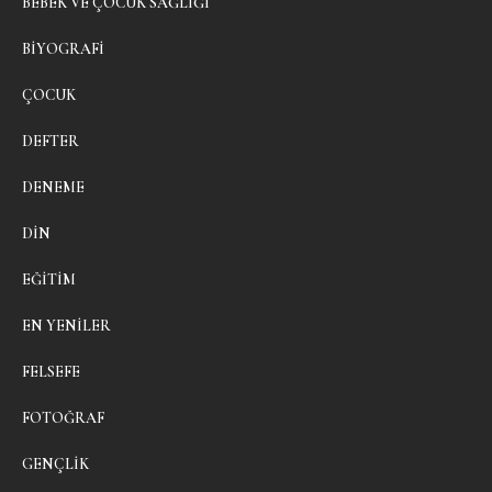
BEBEK VE ÇOCUK SAĞLIĞI
BIYOGRAFI
ÇOCUK
DEFTER
DENEME
DIN
EĞITIM
EN YENILER
FELSEFE
FOTOĞRAF
GENÇLIK