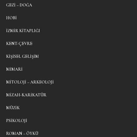
GEZI – DOĞA
HOBI
İZMIR KITAPLIĞI
KENT-ÇEVRE
KIŞISEL GELIŞIM
MIMARI
MITOLOJI – ARKEOLOJI
MIZAH-KARIKATÜR
MÜZIK
PSIKOLOJI
ROMAN – ÖYKÜ