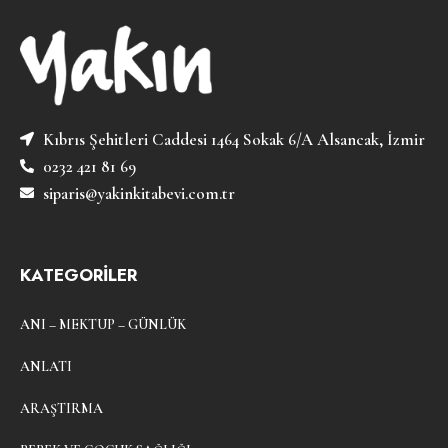
Kıbrıs Şehitleri Caddesi 1464 Sokak 6/A Alsancak, İzmir
0232 421 81 69
siparis@yakinkitabevi.com.tr
KATEGORİLER
ANI – MEKTUP – GÜNLÜK
ANLATI
ARAŞTIRMA