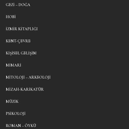
GEZI – DOĞA
HOBI
İZMIR KITAPLIĞI
KENT-ÇEVRE
KIŞISEL GELIŞIM
MIMARI
MITOLOJI – ARKEOLOJI
MIZAH-KARIKATÜR
MÜZIK
PSIKOLOJI
ROMAN – ÖYKÜ