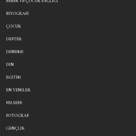
BEBEK VE ÇOCUK SAĞLIĞI
BIYOGRAFI
ÇOCUK
DEFTER
DENEME
DIN
EĞITIM
EN YENILER
FELSEFE
FOTOĞRAF
GENÇLIK