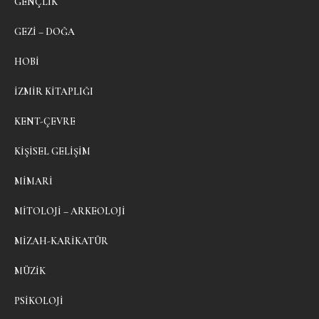
GENÇLIK
GEZI – DOĞA
HOBI
İZMIR KITAPLIĞI
KENT-ÇEVRE
KIŞISEL GELIŞIM
MIMARI
MITOLOJI – ARKEOLOJI
MIZAH-KARIKATÜR
MÜZIK
PSIKOLOJI