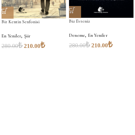
Biz Evreniz
Bir Kentin Senfonisi
,
,
Deneme
En Yeniler
En Yeniler
Şiir
₺
₺
₺
₺
280.00
210.00
280.00
210.00