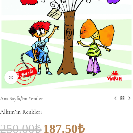
Büyütmek için tıklayın
Ana Sayfa
/
En Yeniler
Alkım’ın Renkleri
250.00
₺
187.50
₺