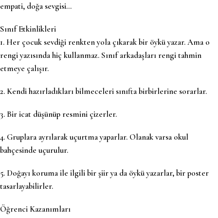
empati, doğa sevgisi…
Sınıf Etkinlikleri
1. Her çocuk sevdiği renkten yola çıkarak bir öykü yazar. Ama o
rengi yazısında hiç kullanmaz. Sınıf arkadaşları rengi tahmin
etmeye çalışır.
2. Kendi hazırladıkları bilmeceleri sınıfta birbirlerine sorarlar.
3. Bir icat düşünüp resmini çizerler.
4. Gruplara ayrılarak uçurtma yaparlar. Olanak varsa okul
bahçesinde uçurulur.
5. Doğayı koruma ile ilgili bir şiir ya da öykü yazarlar, bir poster
tasarlayabilirler.
Öğrenci Kazanımları