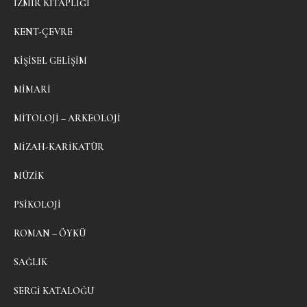
İZMIR KITAPLIĞI
KENT-ÇEVRE
KIŞISEL GELIŞIM
MIMARI
MITOLOJI – ARKEOLOJI
MIZAH-KARIKATÜR
MÜZIK
PSIKOLOJI
ROMAN – ÖYKÜ
SAĞLIK
SERGI KATALOĞU