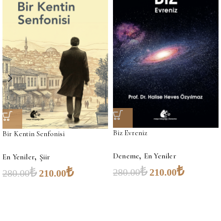
Biz Evreniz
Bir Kentin Senfonisi
,
,
Deneme
En Yeniler
En Yeniler
Şiir
₺
₺
₺
₺
280.00
210.00
280.00
210.00