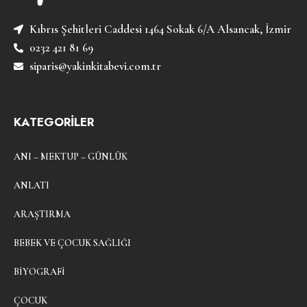
Kıbrıs Şehitleri Caddesi 1464 Sokak 6/A Alsancak, İzmir
0232 421 81 69
siparis@yakinkitabevi.com.tr
KATEGORİLER
ANI – MEKTUP – GÜNLÜK
ANLATI
ARAŞTIRMA
BEBEK VE ÇOCUK SAĞLIĞI
BIYOGRAFI
ÇOCUK