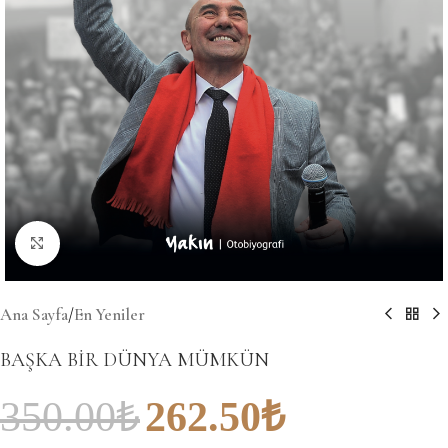
Büyütmek için tıklayın
Ana Sayfa
/
En Yeniler
BAŞKA BİR DÜNYA MÜMKÜN
350.00
₺
262.50
₺