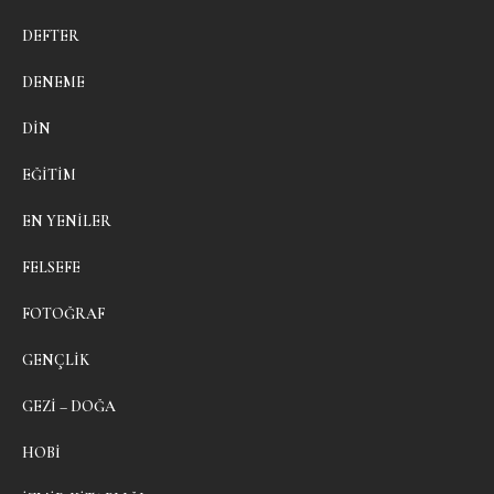
DEFTER
DENEME
DIN
EĞITIM
EN YENILER
FELSEFE
FOTOĞRAF
GENÇLIK
GEZI – DOĞA
HOBI