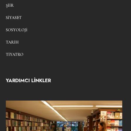
ŞIIR
SIYASET
SOSYOLOJI
TARIH
TIYATRO
YARDIMCI LİNKLER