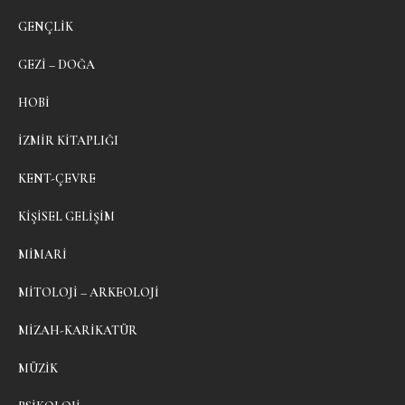
GENÇLIK
GEZI – DOĞA
HOBI
İZMIR KITAPLIĞI
KENT-ÇEVRE
KIŞISEL GELIŞIM
MIMARI
MITOLOJI – ARKEOLOJI
MIZAH-KARIKATÜR
MÜZIK