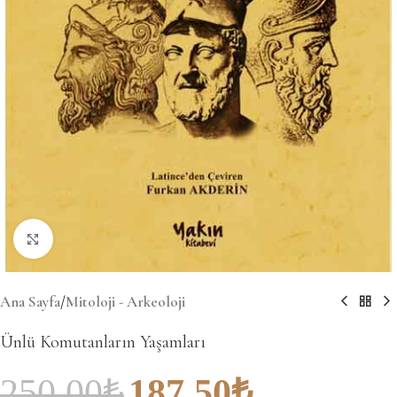
Büyütmek için tıklayın
Ana Sayfa
/
Mitoloji - Arkeoloji
Ünlü Komutanların Yaşamları
250.00
₺
187.50
₺