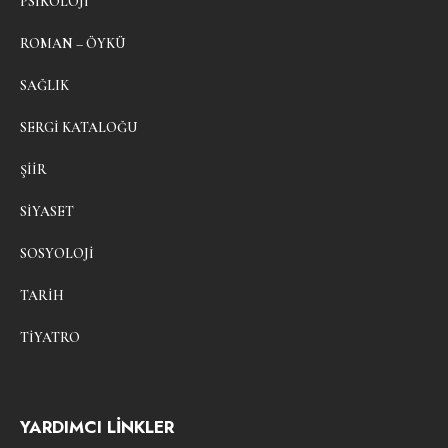
PSIKOLOJI
ROMAN – ÖYKÜ
SAĞLIK
SERGI KATALOĞU
ŞIIR
SIYASET
SOSYOLOJI
TARIH
TIYATRO
YARDIMCI LİNKLER