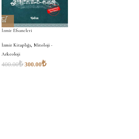
İzmir Efsaneleri
,
İzmir Kitaplığı
Mitoloji -
Arkeoloji
₺
₺
400.00
300.00