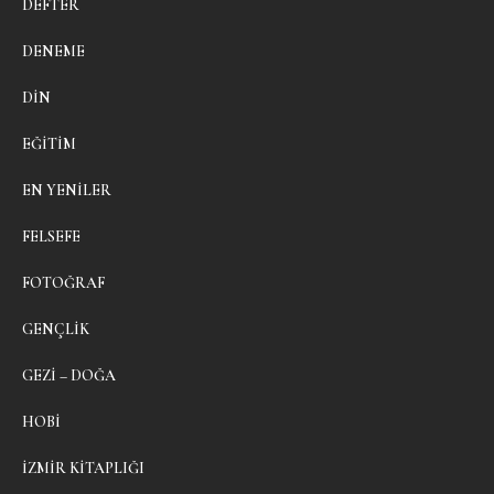
DEFTER
DENEME
DIN
EĞITIM
EN YENILER
FELSEFE
FOTOĞRAF
GENÇLIK
GEZI – DOĞA
HOBI
İZMIR KITAPLIĞI