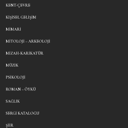
KENT-ÇEVRE
KIŞISEL GELIŞIM
MIMARI
MITOLOJI – ARKEOLOJI
MIZAH-KARIKATÜR
MÜZIK
PSIKOLOJI
ROMAN – ÖYKÜ
SAĞLIK
SERGI KATALOĞU
ŞIIR