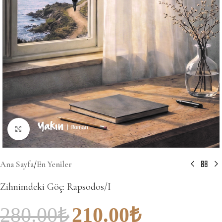
Büyütmek için tıklayın
Ana Sayfa
/
En Yeniler
Zihnimdeki Göç: Rapsodos/I
280.00
₺
210.00
₺