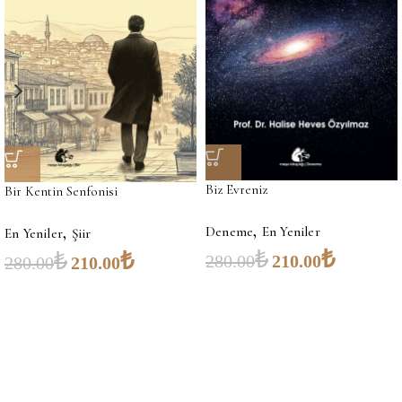
Biz Evreniz
Bir Kentin Senfonisi
,
,
Deneme
En Yeniler
En Yeniler
Şiir
₺
₺
₺
₺
280.00
210.00
280.00
210.00