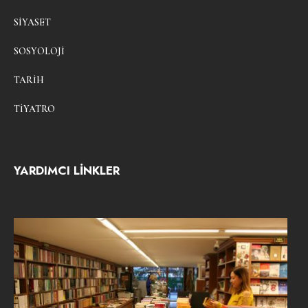
SIYASET
SOSYOLOJI
TARIH
TIYATRO
YARDIMCI LİNKLER