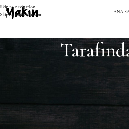
Skip to navigation
ANA S
Skip to main content
Tarafınd
Bulunamadı
Özür dileriz, ancak sonuç bulunamadı. Belki ARAMA yapmak, ilgil