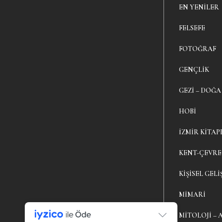
EN YENILER
FELSEFE
FOTOĞRAF
GENÇLIK
GEZI – DOĞA
HOBI
İZMIR KITAP
KENT-ÇEVRE
KIŞISEL GELI
MIMARI
MITOLOJI – 