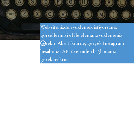
OUR INSTAGRAM
Web sitenizden yüklemek istiyorsanız
görsellerinizi el ile elemana yüklemeniz
gerekir. Aksi takdirde, gerçek Instagram
hesabınızı API üzerinden bağlamanız
gerekecektir.