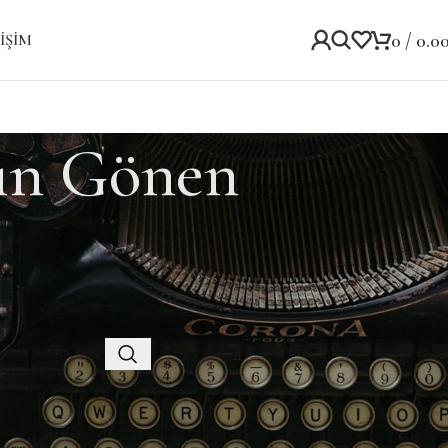
0
/
0.0
IŞIM
ın Gönen
Kategoriler
Kategori yok
Recent Posts