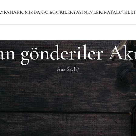
AYFA
HAKKIMIZDA
KATEGORILER
YAYINEVLERI
KATALOG
İLET
an gönderiler
Ak
Ana Sayfa
/
i bir gönderi bulmanıza yardımcı olacaktır.