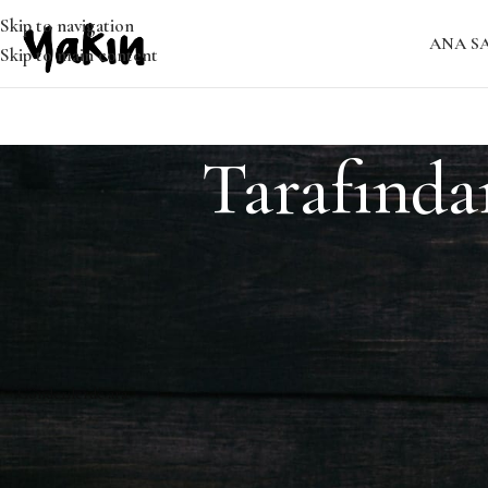
Skip to navigation
ANA S
Skip to main content
Tarafında
Bulunamadı
Özür dileriz, ancak sonuç bulunamadı. Belki ARAMA yapmak, ilgil