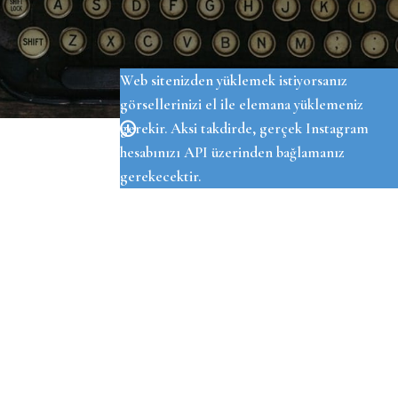
OUR INSTAGRAM
Web sitenizden yüklemek istiyorsanız
görsellerinizi el ile elemana yüklemeniz
gerekir. Aksi takdirde, gerçek Instagram
hesabınızı API üzerinden bağlamanız
gerekecektir.