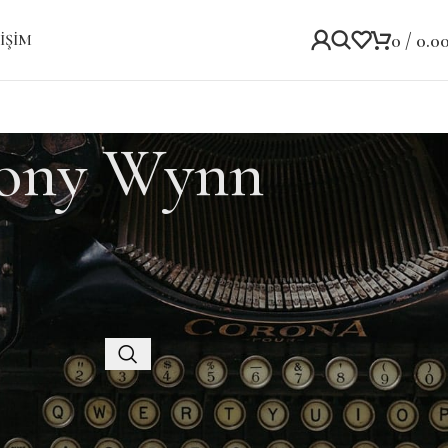
0
/
0.0
IŞIM
ony Wynn
Kategoriler
Kategori yok
Recent Posts