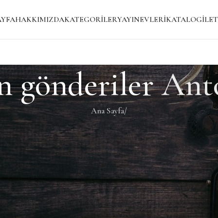
AYFA
HAKKIMIZDA
KATEGORILER
YAYINEVLERI
KATALOG
İLET
n gönderiler
Ant
Ana Sayfa
/
i bir gönderi bulmanıza yardımcı olacaktır.