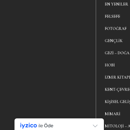
EN YENILER
FELSEFE
FOTOĞRAF
GENÇLIK
GEZI – DOĞA
HOBI
İZMIR KITAP
KENT-ÇEVRE
KIŞISEL GELI
MIMARI
MITOLOJI – 