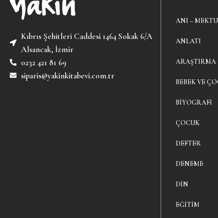
ANI – MEKTU
Kıbrıs Şehitleri Caddesi 1464 Sokak 6/A
ANLATI
Alsancak, İzmir
ARAŞTIRMA
0232 421 81 69
siparis@yakinkitabevi.com.tr
BEBEK VE ÇO
BIYOGRAFI
ÇOCUK
DEFTER
DENEME
DIN
EĞITIM