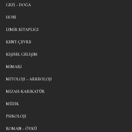
GEZI – DOĞA
HOBI
İZMIR KITAPLIĞI
KENT-ÇEVRE
KIŞISEL GELIŞIM
MIMARI
MITOLOJI – ARKEOLOJI
MIZAH-KARIKATÜR
MÜZIK
PSIKOLOJI
ROMAN – ÖYKÜ