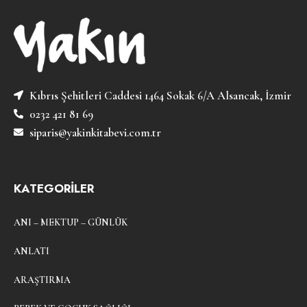
Kıbrıs Şehitleri Caddesi 1464 Sokak 6/A Alsancak, İzmir
0232 421 81 69
siparis@yakinkitabevi.com.tr
KATEGORİLER
ANI – MEKTUP – GÜNLÜK
ANLATI
ARAŞTIRMA