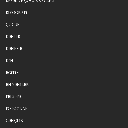
BEBEK VE ÇOCUK SAĞLIĞI
BIYOGRAFI
ÇOCUK
DEFTER
DENEME
DIN
EĞITIM
EN YENILER
FELSEFE
FOTOĞRAF
GENÇLIK