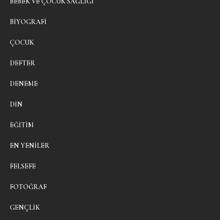
BEBEK VE ÇOCUK SAĞLIĞI
BIYOGRAFI
ÇOCUK
DEFTER
DENEME
DIN
EĞITIM
EN YENILER
FELSEFE
FOTOĞRAF
GENÇLIK