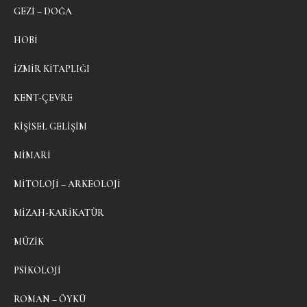
GEZI – DOĞA
HOBI
İZMIR KITAPLIĞI
KENT-ÇEVRE
KIŞISEL GELIŞIM
MIMARI
MITOLOJI – ARKEOLOJI
MIZAH-KARIKATÜR
MÜZIK
PSIKOLOJI
ROMAN – ÖYKÜ