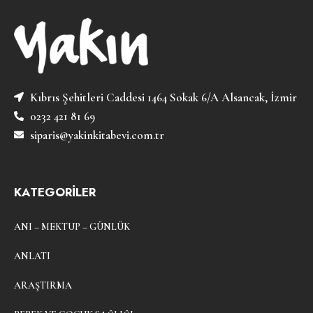
Kıbrıs Şehitleri Caddesi 1464 Sokak 6/A Alsancak, İzmir
0232 421 81 69
siparis@yakinkitabevi.com.tr
KATEGORİLER
ANI – MEKTUP – GÜNLÜK
ANLATI
ARAŞTIRMA