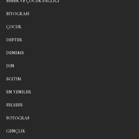
BEBEK VE ÇOCUK SAĞLIĞI
BIYOGRAFI
ÇOCUK
DEFTER
DENEME
DIN
EĞITIM
EN YENILER
FELSEFE
FOTOĞRAF
GENÇLIK