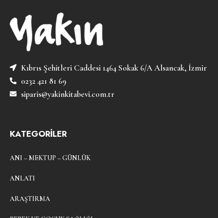
Kıbrıs Şehitleri Caddesi 1464 Sokak 6/A Alsancak, İzmir
0232 421 81 69
siparis@yakinkitabevi.com.tr
KATEGORİLER
ANI – MEKTUP – GÜNLÜK
ANLATI
ARAŞTIRMA