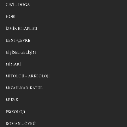
GEZI – DOĞA
HOBI
İZMIR KITAPLIĞI
KENT-ÇEVRE
KIŞISEL GELIŞIM
MIMARI
MITOLOJI – ARKEOLOJI
MIZAH-KARIKATÜR
MÜZIK
PSIKOLOJI
ROMAN – ÖYKÜ