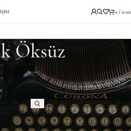
0
/
0.0
IŞIM
ik Öksüz
Kategoriler
Kategori yok
Recent Posts