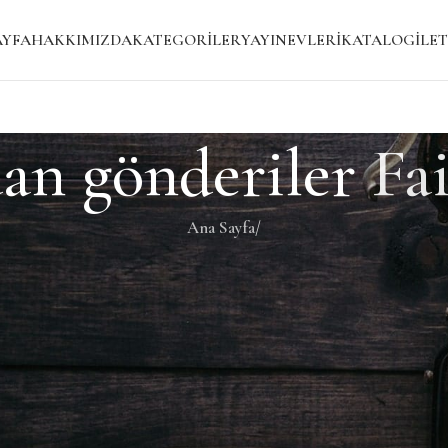
AYFA
HAKKIMIZDA
KATEGORILER
YAYINEVLERI
KATALOG
İLET
dan gönderiler
Fa
Ana Sayfa
/
i bir gönderi bulmanıza yardımcı olacaktır.