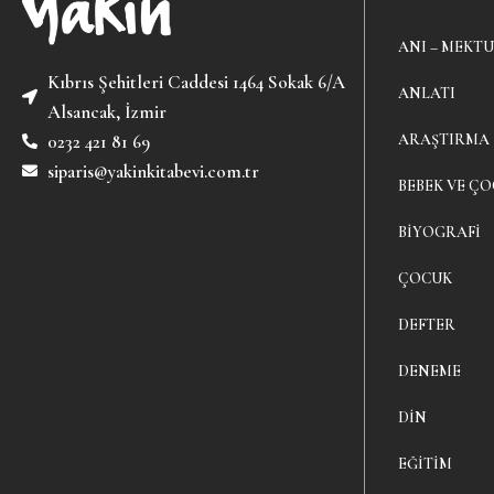
ANI – MEKTU
Kıbrıs Şehitleri Caddesi 1464 Sokak 6/A
ANLATI
Alsancak, İzmir
ARAŞTIRMA
0232 421 81 69
siparis@yakinkitabevi.com.tr
BEBEK VE ÇO
BIYOGRAFI
ÇOCUK
DEFTER
DENEME
DIN
EĞITIM