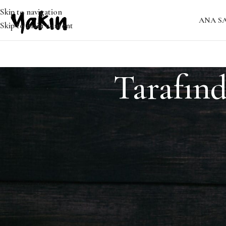
Skip to navigation
ANA S
Skip to main content
Tarafın
Bulunamadı
Özür dileriz, ancak sonuç bulunamadı. Belki ARAMA yapmak, ilgil