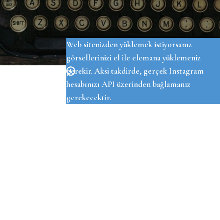
OUR INSTAGRAM
Web sitenizden yüklemek istiyorsanız
görsellerinizi el ile elemana yüklemeniz
gerekir. Aksi takdirde, gerçek Instagram
hesabınızı API üzerinden bağlamanız
gerekecektir.