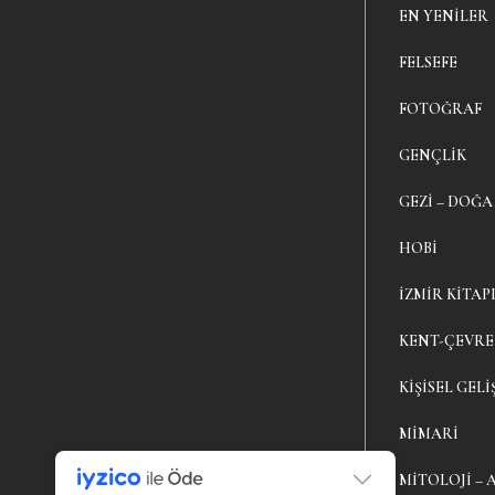
EN YENILER
FELSEFE
FOTOĞRAF
GENÇLIK
GEZI – DOĞA
HOBI
İZMIR KITAP
KENT-ÇEVRE
KIŞISEL GELI
MIMARI
MITOLOJI – 