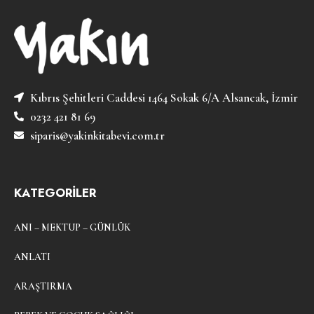
Kıbrıs Şehitleri Caddesi 1464 Sokak 6/A Alsancak, İzmir
0232 421 81 69
siparis@yakinkitabevi.com.tr
KATEGORİLER
ANI – MEKTUP – GÜNLÜK
ANLATI
ARAŞTIRMA