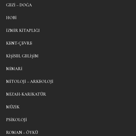
GEZI – DOĞA
HOBI
İZMIR KITAPLIĞI
KENT-ÇEVRE
KIŞISEL GELIŞIM
MIMARI
MITOLOJI – ARKEOLOJI
MIZAH-KARIKATÜR
MÜZIK
PSIKOLOJI
ROMAN – ÖYKÜ