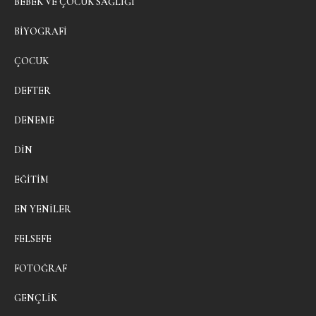
BEBEK VE ÇOCUK SAĞLIĞI
BIYOGRAFI
ÇOCUK
DEFTER
DENEME
DIN
EĞITIM
EN YENILER
FELSEFE
FOTOĞRAF
GENÇLIK