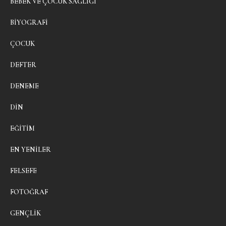
BEBEK VE ÇOCUK SAĞLIĞI
BIYOGRAFI
ÇOCUK
DEFTER
DENEME
DIN
EĞITIM
EN YENILER
FELSEFE
FOTOĞRAF
GENÇLIK