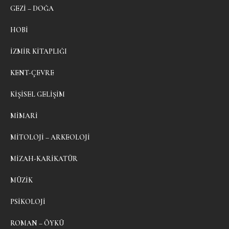
GEZI – DOĞA
HOBI
İZMIR KITAPLIĞI
KENT-ÇEVRE
KIŞISEL GELIŞIM
MIMARI
MITOLOJI – ARKEOLOJI
MIZAH-KARIKATÜR
MÜZIK
PSIKOLOJI
ROMAN – ÖYKÜ