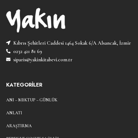
Kıbrıs Şehitleri Caddesi 1464 Sokak 6/A Alsancak, İzmir
0232 421 81 69
siparis@yakinkitabevi.com.tr
KATEGORİLER
ANI – MEKTUP – GÜNLÜK
ANLATI
ARAŞTIRMA