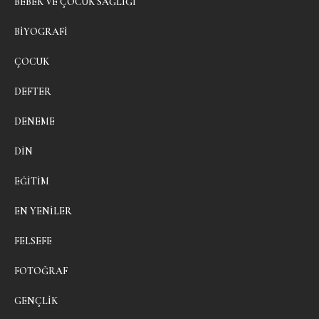
BEBEK VE ÇOCUK SAĞLIĞI
BIYOGRAFI
ÇOCUK
DEFTER
DENEME
DIN
EĞITIM
EN YENILER
FELSEFE
FOTOĞRAF
GENÇLIK