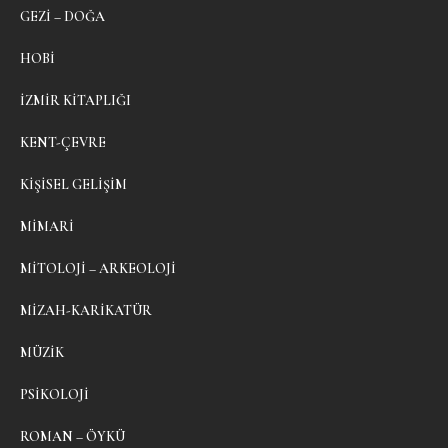
GEZI – DOĞA
HOBI
İZMIR KITAPLIĞI
KENT-ÇEVRE
KIŞISEL GELIŞIM
MIMARI
MITOLOJI – ARKEOLOJI
MIZAH-KARIKATÜR
MÜZIK
PSIKOLOJI
ROMAN – ÖYKÜ