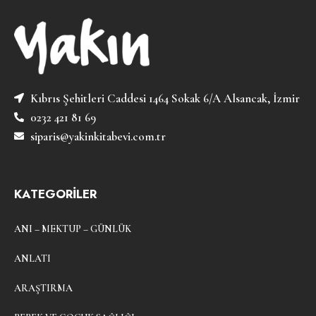
Kıbrıs Şehitleri Caddesi 1464 Sokak 6/A Alsancak, İzmir
0232 421 81 69
siparis@yakinkitabevi.com.tr
KATEGORİLER
ANI – MEKTUP – GÜNLÜK
ANLATI
ARAŞTIRMA