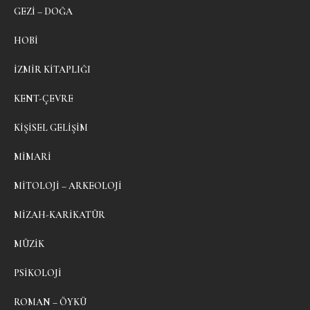
GEZI – DOĞA
HOBI
İZMIR KITAPLIĞI
KENT-ÇEVRE
KIŞISEL GELIŞIM
MIMARI
MITOLOJI – ARKEOLOJI
MIZAH-KARIKATÜR
MÜZIK
PSIKOLOJI
ROMAN – ÖYKÜ