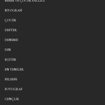
BEBEK VE ÇOCUK SAĞLIĞI
BIYOGRAFI
ÇOCUK
DEFTER
DENEME
DIN
EĞITIM
EN YENILER
FELSEFE
FOTOĞRAF
GENÇLIK