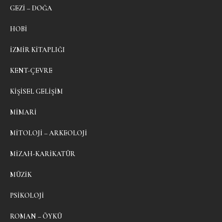
GEZI – DOĞA
HOBI
İZMIR KITAPLIĞI
KENT-ÇEVRE
KIŞISEL GELIŞIM
MIMARI
MITOLOJI – ARKEOLOJI
MIZAH-KARIKATÜR
MÜZIK
PSIKOLOJI
ROMAN – ÖYKÜ