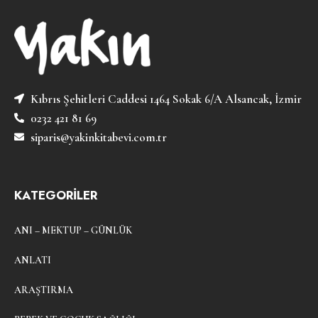
Kıbrıs Şehitleri Caddesi 1464 Sokak 6/A Alsancak, İzmir
0232 421 81 69
siparis@yakinkitabevi.com.tr
KATEGORİLER
ANI – MEKTUP – GÜNLÜK
ANLATI
ARAŞTIRMA