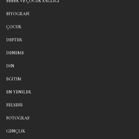
BEBEK VE ÇOCUK SAĞLIĞI
BIYOGRAFI
ÇOCUK
DEFTER
DENEME
DIN
EĞITIM
EN YENILER
FELSEFE
FOTOĞRAF
GENÇLIK