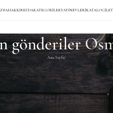
AYFA
HAKKIMIZDA
KATEGORILER
YAYINEVLERI
KATALOG
İLET
n gönderiler
Osm
Ana Sayfa
/
i bir gönderi bulmanıza yardımcı olacaktır.