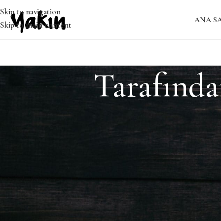
Skip to navigation
ANA S
Skip to main content
Tarafında
Bulunamadı
Özür dileriz, ancak sonuç bulunamadı. Belki ARAMA yapmak, ilgil