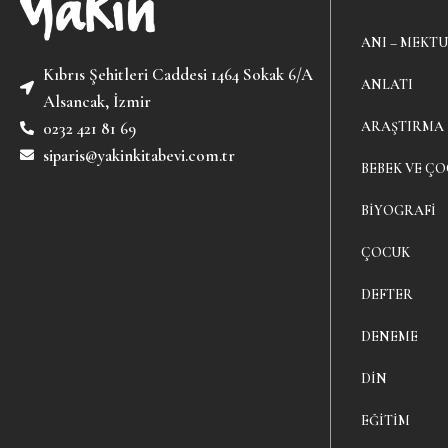
ANI – MEKTU
Kıbrıs Şehitleri Caddesi 1464 Sokak 6/A
ANLATI
Alsancak, İzmir
ARAŞTIRMA
0232 421 81 69
siparis@yakinkitabevi.com.tr
BEBEK VE ÇO
BIYOGRAFI
ÇOCUK
DEFTER
DENEME
DIN
EĞITIM