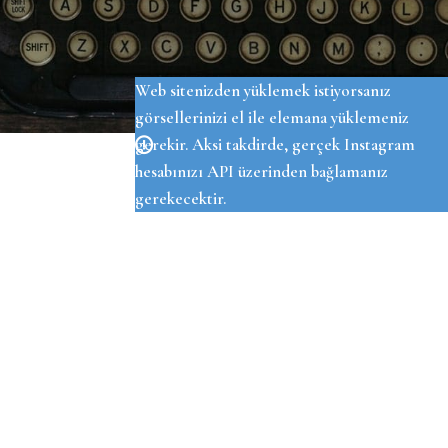
OUR INSTAGRAM
Web sitenizden yüklemek istiyorsanız
görsellerinizi el ile elemana yüklemeniz
gerekir. Aksi takdirde, gerçek Instagram
hesabınızı API üzerinden bağlamanız
gerekecektir.