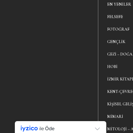
EN YENILER
FELSEFE
FOTOĞRAF
GENÇLIK
GEZI – DOĞA
HOBI
İZMIR KITAP
KENT-ÇEVRE
KIŞISEL GELI
MIMARI
MITOLOJI – 