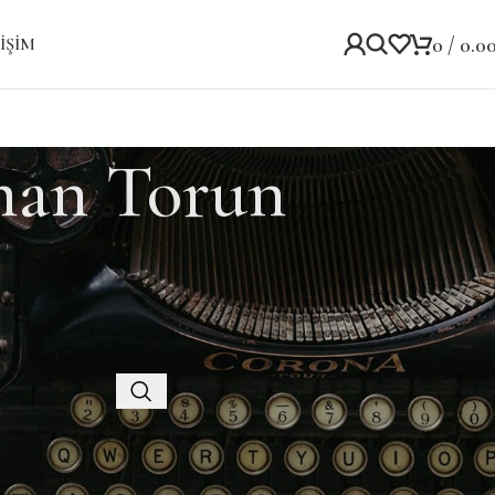
0
/
0.0
IŞIM
an Torun
Kategoriler
Kategori yok
Recent Posts