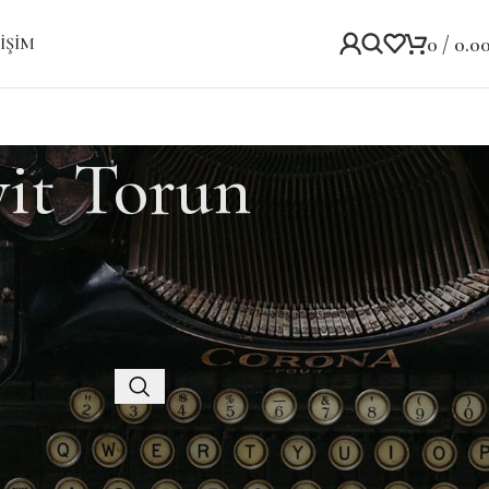
0
/
0.0
IŞIM
yit Torun
Kategoriler
Kategori yok
Recent Posts