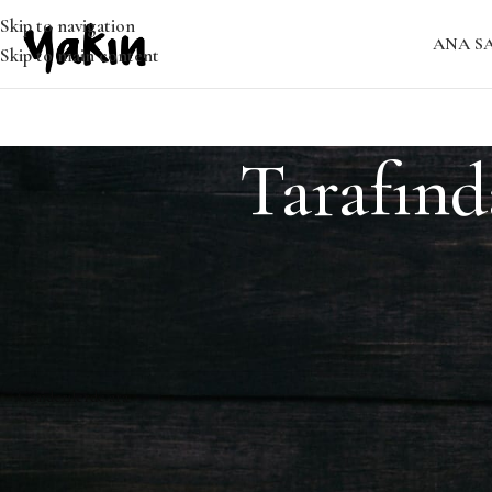
Skip to navigation
ANA S
Skip to main content
Tarafınd
Bulunamadı
Özür dileriz, ancak sonuç bulunamadı. Belki ARAMA yapmak, ilgil