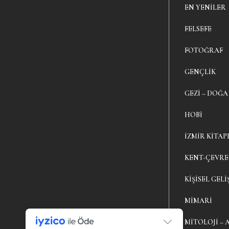
EN YENILER
FELSEFE
FOTOĞRAF
GENÇLIK
GEZI – DOĞA
HOBI
İZMIR KITAP
KENT-ÇEVRE
KIŞISEL GELI
MIMARI
MITOLOJI – 