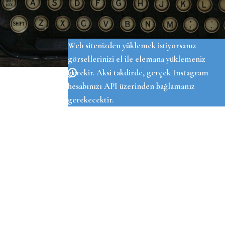
OUR INSTAGRAM
Web sitenizden yüklemek istiyorsanız
görsellerinizi el ile elemana yüklemeniz
gerekir. Aksi takdirde, gerçek Instagram
hesabınızı API üzerinden bağlamanız
gerekecektir.