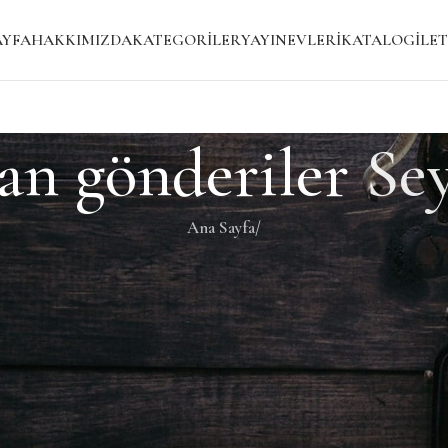
AYFA
HAKKIMIZDA
KATEGORILER
YAYINEVLERI
KATALOG
İLET
an gönderiler
Se
Ana Sayfa
/
i bir gönderi bulmanıza yardımcı olacaktır.