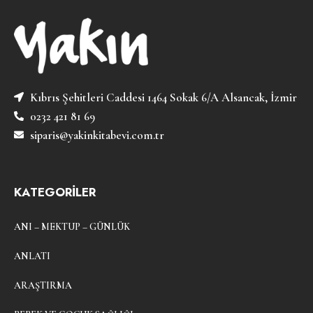
Kıbrıs Şehitleri Caddesi 1464 Sokak 6/A Alsancak, İzmir
0232 421 81 69
siparis@yakinkitabevi.com.tr
KATEGORİLER
ANI – MEKTUP – GÜNLÜK
ANLATI
ARAŞTIRMA