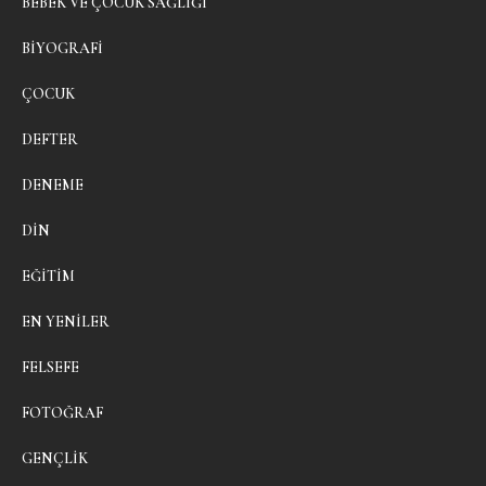
BEBEK VE ÇOCUK SAĞLIĞI
BIYOGRAFI
ÇOCUK
DEFTER
DENEME
DIN
EĞITIM
EN YENILER
FELSEFE
FOTOĞRAF
GENÇLIK