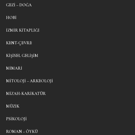
GEZI – DOĞA
HOBI
İZMIR KITAPLIĞI
KENT-ÇEVRE
KIŞISEL GELIŞIM
MIMARI
MITOLOJI – ARKEOLOJI
MIZAH-KARIKATÜR
MÜZIK
PSIKOLOJI
ROMAN – ÖYKÜ