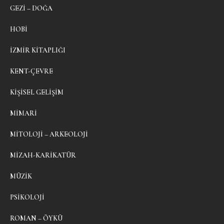
GEZI – DOĞA
HOBI
İZMIR KITAPLIĞI
KENT-ÇEVRE
KIŞISEL GELIŞIM
MIMARI
MITOLOJI – ARKEOLOJI
MIZAH-KARIKATÜR
MÜZIK
PSIKOLOJI
ROMAN – ÖYKÜ