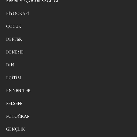
BEBEK VE ÇOCUK SAĞLIĞI
BIYOGRAFI
ÇOCUK
DEFTER
DENEME
DIN
EĞITIM
EN YENILER
FELSEFE
FOTOĞRAF
GENÇLIK