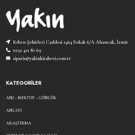
Kıbrıs Şehitleri Caddesi 1464 Sokak 6/A Alsancak, İzmir
0232 421 81 69
siparis@yakinkitabevi.com.tr
KATEGORİLER
ANI – MEKTUP – GÜNLÜK
ANLATI
ARAŞTIRMA