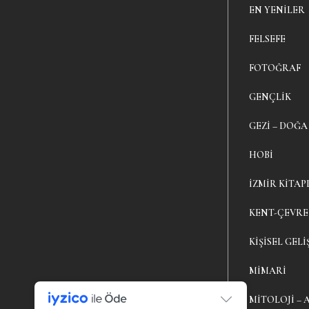
EN YENILER
FELSEFE
FOTOĞRAF
GENÇLIK
GEZI – DOĞA
HOBI
İZMIR KITAP
KENT-ÇEVRE
KIŞISEL GELI
MIMARI
MITOLOJI – 