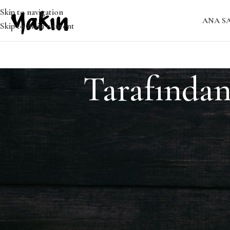
Skip to navigation
ANA S
Skip to main content
Tarafından
Bulunamadı
Özür dileriz, ancak sonuç bulunamadı. Belki ARAMA yapmak, ilgil