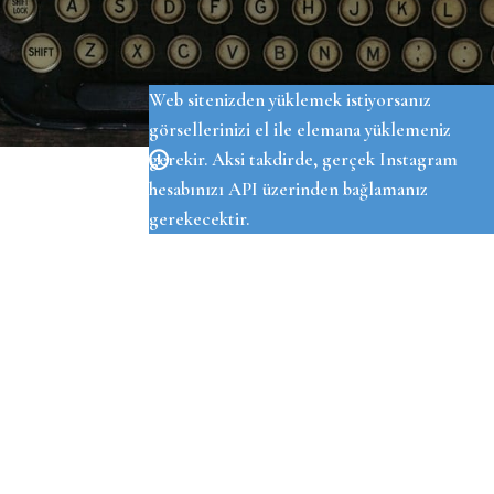
OUR INSTAGRAM
Web sitenizden yüklemek istiyorsanız
görsellerinizi el ile elemana yüklemeniz
gerekir. Aksi takdirde, gerçek Instagram
hesabınızı API üzerinden bağlamanız
gerekecektir.