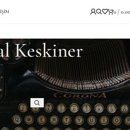
0
/
0.0
IŞIM
al Keskiner
Kategoriler
Kategori yok
Recent Posts