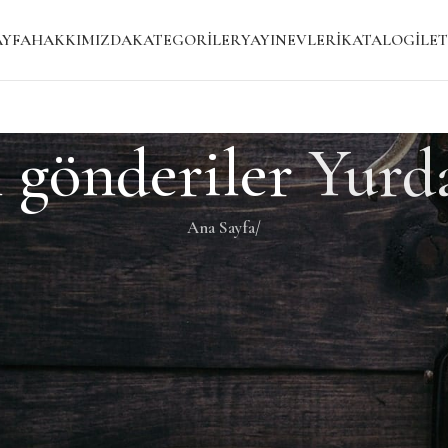
AYFA
HAKKIMIZDA
KATEGORILER
YAYINEVLERI
KATALOG
İLET
 gönderiler
Yurd
Ana Sayfa
/
i bir gönderi bulmanıza yardımcı olacaktır.