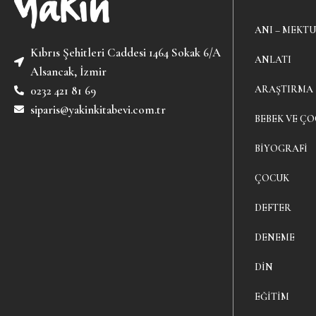
ANI – MEKTU
Kıbrıs Şehitleri Caddesi 1464 Sokak 6/A
ANLATI
Alsancak, İzmir
ARAŞTIRMA
0232 421 81 69
siparis@yakinkitabevi.com.tr
BEBEK VE ÇO
BIYOGRAFI
ÇOCUK
DEFTER
DENEME
DIN
EĞITIM