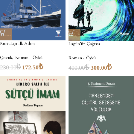
Kurtuluşa İlk Adım
Lagün’ün Çağrısı
,
Çocuk
Roman - Öykü
Roman - Öykü
₺
₺
₺
₺
230.00
172.50
400.00
300.00