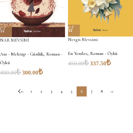
Nergis Mevsimi
NAR MEVSİMİ
,
,
En Yeniler
Roman - Öykü
Anı - Mektup - Günlük
Roman -
₺
₺
450.00
337.50
Öykü
₺
₺
400.00
300.00
←
1
2
3
4
5
6
7
8
→