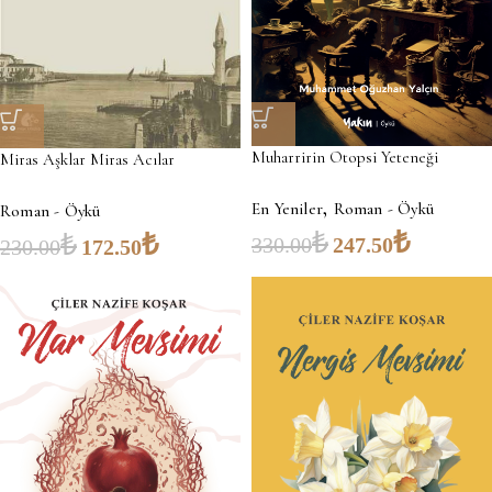
Muharririn Otopsi Yeteneği
Miras Aşklar Miras Acılar
,
En Yeniler
Roman - Öykü
Roman - Öykü
₺
₺
₺
₺
330.00
247.50
230.00
172.50