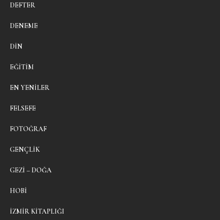
DEFTER
DENEME
DIN
EĞITIM
EN YENILER
FELSEFE
FOTOĞRAF
GENÇLIK
GEZI – DOĞA
HOBI
İZMIR KITAPLIĞI