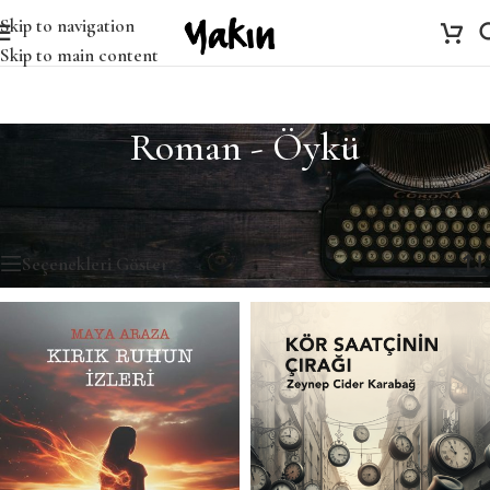
Skip to navigation
Skip to main content
Roman - Öykü
Ana Sayfa
/
Roman - Öykü
/
Sayfa 6
96 sonuçtan 61-72 arası gösteriliyor
Seçenekleri Göster