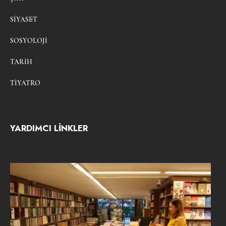
SIYASET
SOSYOLOJI
TARIH
TIYATRO
YARDIMCI LİNKLER