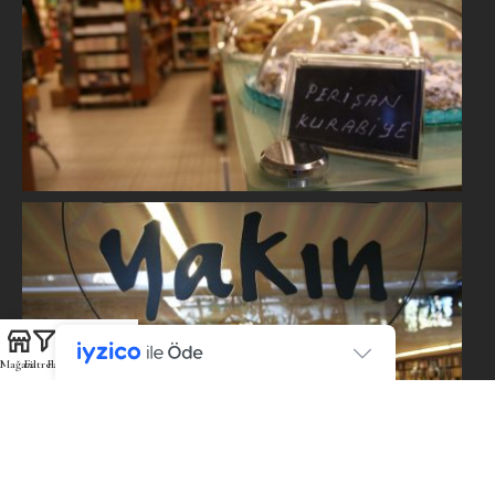
Mağaza
Filtreler
Favoriler
Sepet
Hesabım