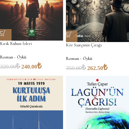
Kırık Ruhun İzleri
Kör Saatçinin Çırağı
Roman - Öykü
Roman - Öykü
₺
₺
₺
₺
320.00
240.00
350.00
262.50