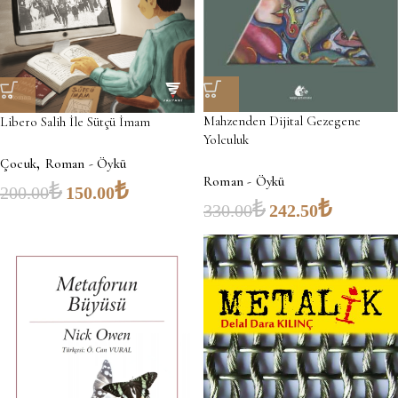
Mahzenden Dijital Gezegene
Libero Salih İle Sütçü İmam
Yolculuk
,
Çocuk
Roman - Öykü
Roman - Öykü
₺
₺
200.00
150.00
₺
₺
330.00
242.50