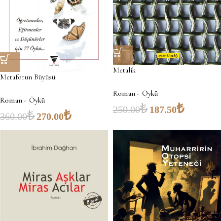
Metalik
Metaforun Büyüsü
Roman - Öykü
Roman - Öykü
₺
₺
250.00
187.50
₺
₺
360.00
270.00