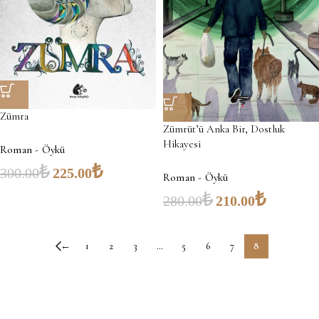
Zümra
Zümrüt’ü Anka Bir, Dostluk
Hikayesi
Roman - Öykü
₺
₺
300.00
225.00
Roman - Öykü
₺
₺
280.00
210.00
←
1
2
3
…
5
6
7
8