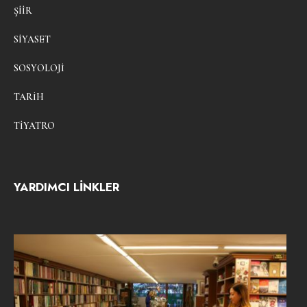
ŞIIR
SIYASET
SOSYOLOJI
TARIH
TIYATRO
YARDIMCI LİNKLER