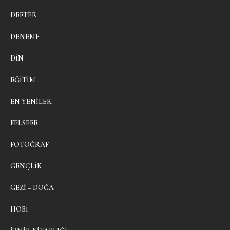
DEFTER
DENEME
DIN
EĞITIM
EN YENILER
FELSEFE
FOTOĞRAF
GENÇLIK
GEZI – DOĞA
HOBI