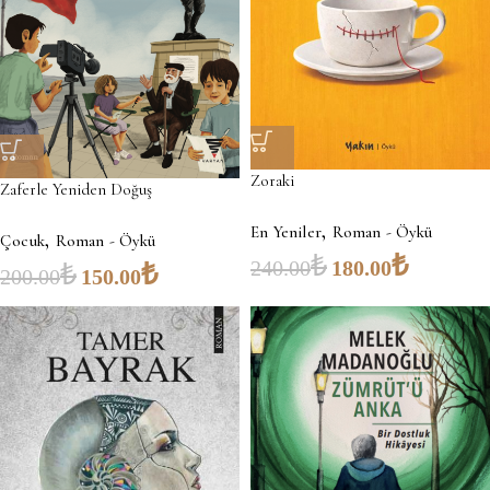
Zoraki
Zaferle Yeniden Doğuş
,
En Yeniler
Roman - Öykü
,
Çocuk
Roman - Öykü
₺
₺
240.00
180.00
₺
₺
200.00
150.00