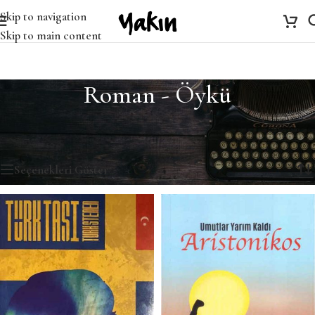
Skip to navigation
Skip to main content
Roman - Öykü
Ana Sayfa
/
Roman - Öykü
/
Sayfa 8
96 sonuçtan 85-96 arası gösteriliyor
Seçenekleri Göster