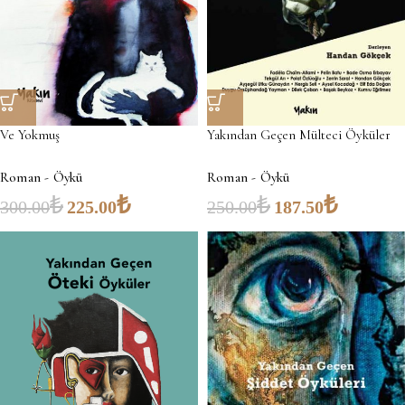
Ve Yokmuş
Yakından Geçen Mülteci Öyküler
Roman - Öykü
Roman - Öykü
₺
₺
₺
₺
300.00
225.00
250.00
187.50