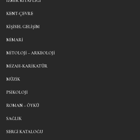
İZMIR KITAPLIĞI
KENT-ÇEVRE
KIŞISEL GELIŞIM
MIMARI
MITOLOJI – ARKEOLOJI
MIZAH-KARIKATÜR
MÜZIK
PSIKOLOJI
ROMAN – ÖYKÜ
SAĞLIK
SERGI KATALOĞU