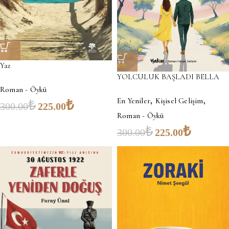
Yaz
YOLCULUK BAŞLADI BELLA
Roman - Öykü
,
,
En Yeniler
Kişisel Gelişim
₺
₺
300.00
225.00
Roman - Öykü
₺
₺
300.00
225.00