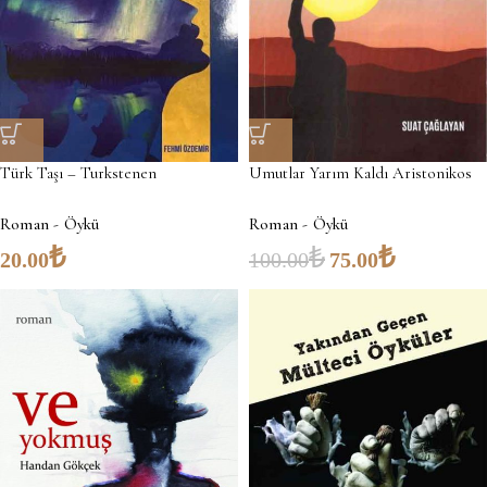
Türk Taşı – Turkstenen
Umutlar Yarım Kaldı Aristonikos
Roman - Öykü
Roman - Öykü
₺
₺
₺
20.00
100.00
75.00