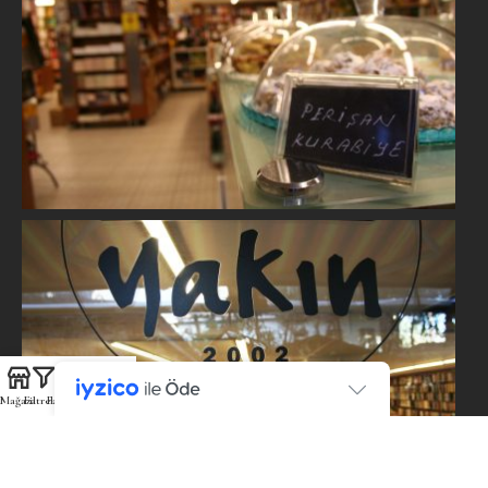
Mağaza
Filtreler
Favoriler
Sepet
Hesabım