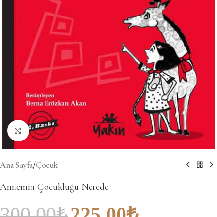
Büyütmek için tıklayın
Ana Sayfa
/
Çocuk
Annemin Çocukluğu Nerede
300.00
₺
225.00
₺