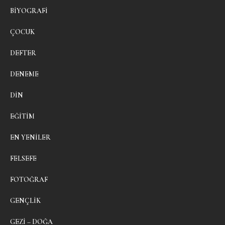
BIYOGRAFI
ÇOCUK
DEFTER
DENEME
DIN
EĞITIM
EN YENILER
FELSEFE
FOTOĞRAF
GENÇLIK
GEZI – DOĞA