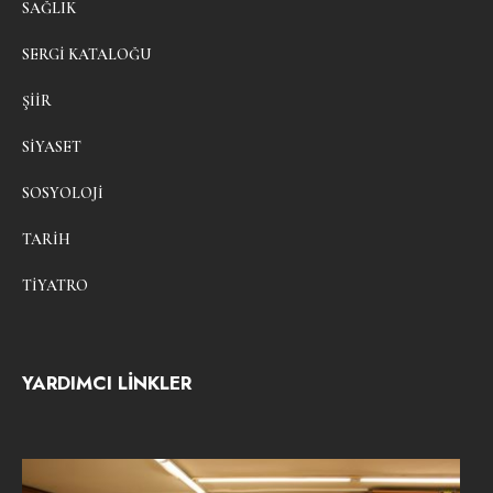
SAĞLIK
SERGI KATALOĞU
ŞIIR
SIYASET
SOSYOLOJI
TARIH
TIYATRO
YARDIMCI LİNKLER