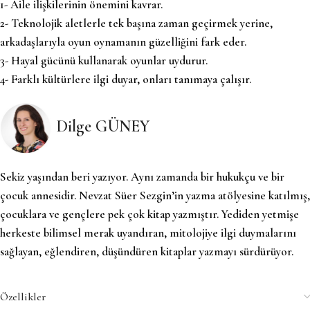
1- Aile ilişkilerinin önemini kavrar.
2- Teknolojik aletlerle tek başına zaman geçirmek yerine,
arkadaşlarıyla oyun oynamanın güzelliğini fark eder.
3- Hayal gücünü kullanarak oyunlar uydurur.
4- Farklı kültürlere ilgi duyar, onları tanımaya çalışır.
Dilge GÜNEY
Sekiz yaşından beri yazıyor. Aynı zamanda bir hukukçu ve bir
çocuk annesidir. Nevzat Süer Sezgin’in yazma atölyesine katılmış,
çocuklara ve gençlere pek çok kitap yazmıştır. Yediden yetmişe
herkeste bilimsel merak uyandıran, mitolojiye ilgi duymalarını
sağlayan, eğlendiren, düşündüren kitaplar yazmayı sürdürüyor.
Özellikler