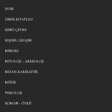
HOBI
İZMIR KITAPLIĞI
KENT-ÇEVRE
KIŞISEL GELIŞIM
MIMARI
MITOLOJI – ARKEOLOJI
MIZAH-KARIKATÜR
MÜZIK
PSIKOLOJI
ROMAN – ÖYKÜ