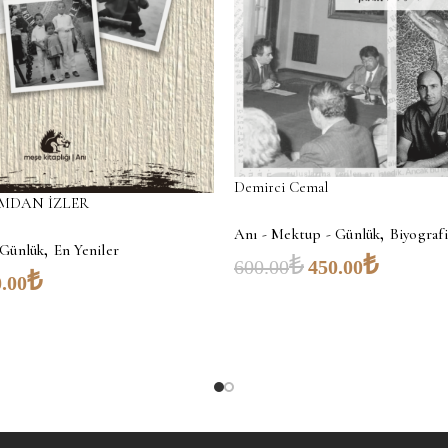
Demirci Cemal
DAN İZLER
,
Anı - Mektup - Günlük
Biyografi
,
 Günlük
En Yeniler
₺
₺
600.00
450.00
₺
.00