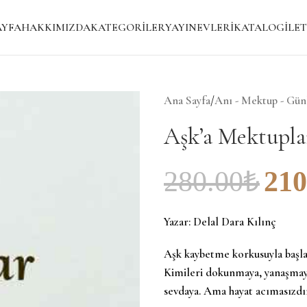
AYFA
HAKKIMIZDA
KATEGORILER
YAYINEVLERI
KATALOG
İLET
Ana Sayfa
/
Anı - Mektup - Gün
Aşk’a Mektupla
280.00
₺
210
Yazar:
Delal Dara Kılınç
Aşk kaybetme korkusuyla başlar
Kimileri dokunmaya, yanaşmaya
sevdaya. Ama hayat acımasızdır