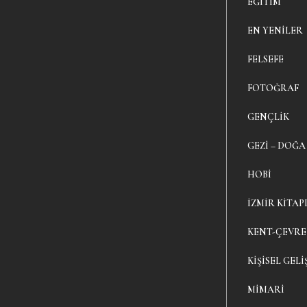
EĞITIM
EN YENILER
FELSEFE
FOTOĞRAF
GENÇLIK
GEZI – DOĞA
HOBI
İZMIR KITAP
KENT-ÇEVRE
KIŞISEL GELI
MIMARI