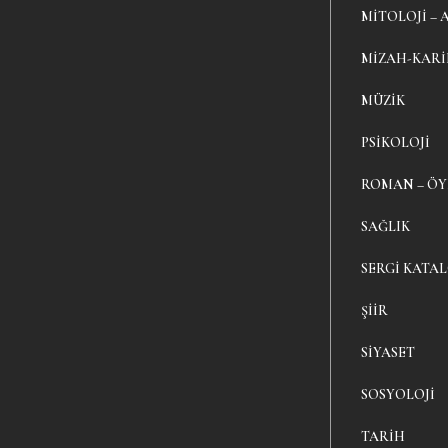
MITOLOJI – 
MIZAH-KAR
MÜZIK
PSIKOLOJI
ROMAN – Ö
SAĞLIK
SERGI KATA
ŞIIR
SIYASET
SOSYOLOJI
TARIH