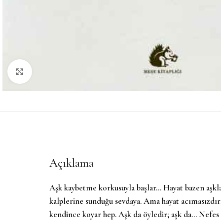
Büyütmek için tıklayın
Açıklama
Aşk kaybetme korkusuyla başlar… Hayat bazen aşkla,
kalplerine sunduğu sevdaya. Ama hayat acımasızdır; 
kendince koyar hep. Aşk da öyledir; aşk da… Nefes 