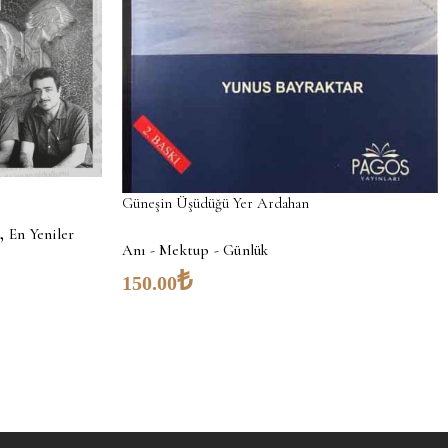
Güneşin Üşüdüğü Yer Ardahan
,
En Yeniler
Anı - Mektup - Günlük
₺
150.00