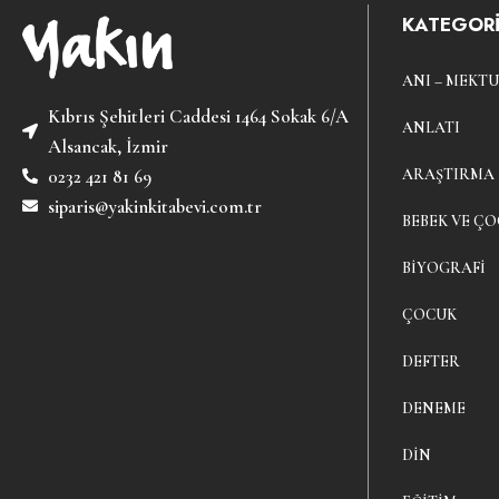
KATEGORİ
ANI – MEKTU
Kıbrıs Şehitleri Caddesi 1464 Sokak 6/A
ANLATI
Alsancak, İzmir
ARAŞTIRMA
0232 421 81 69
siparis@yakinkitabevi.com.tr
BEBEK VE ÇO
BIYOGRAFI
ÇOCUK
DEFTER
DENEME
DIN