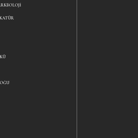
ARKEOLOJI
IKATÜR
YKÜ
LOĞU