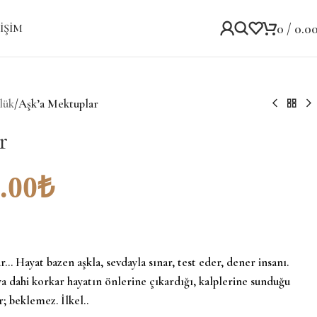
0
/
0.0
IŞIM
lük
/
Aşk’a Mektuplar
r
.00
₺
… Hayat bazen aşkla, sevdayla sınar, test eder, dener insanı.
 dahi korkar hayatın önlerine çıkardığı, kalplerine sunduğu
; beklemez. İlkel..