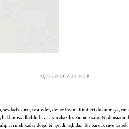
AÇIKLAMA
ÖZELLIKLER
 sevdayla sınar, test eder, dener insanı. Kimileri dokunmaya, yan
beklemez. İlkeldir hayat. Kuralsızdır. Zamansızdır. Nedensizdir, h
alıp vermek kadar doğal bir şeydir aşk da… Bir bardak suyu içmek 