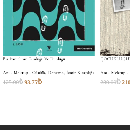
ÇOCUKLUĞUM
Bir İzmirlinin Günlüğü Ve Dünlüğü
,
,
Anı - Mektup -
Anı - Mektup - Günlük
Deneme
İzmir Kitaplığı
₺
₺
₺
280.00
210
125.00
93.75