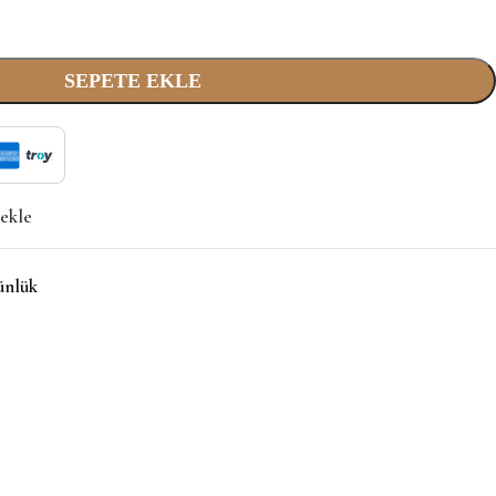
SEPETE EKLE
 ekle
ünlük