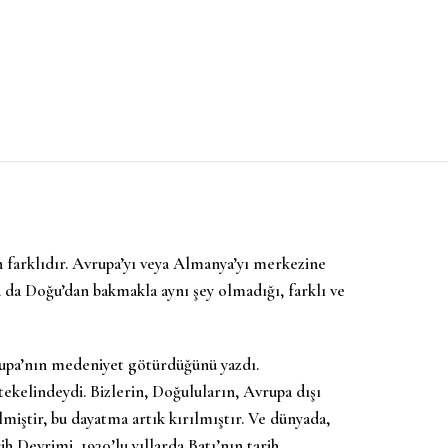
n farklıdır. Avrupa’yı veya Almanya’yı merkezine
a da Doğu’dan bakmakla aynı şey olmadığı, farklı ve
rupa’nın medeniyet götürdüğünü yazdı.
ekelindeydi. Bizlerin, Doğuluların, Avrupa dışı
miştir, bu dayatma artık kırılmıştır. Ve dünyada,
h Devrimi, 1930’lu yıllarda Batı’nın tarih