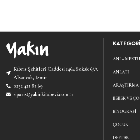
KATEGORİ
ANI – MEKTU
Kıbrıs Şehitleri Caddesi 1464 Sokak 6/A
ANLATI
Alsancak, İzmir
ARAŞTIRMA
0232 421 81 69
siparis@yakinkitabevi.com.tr
BEBEK VE ÇO
BIYOGRAFI
ÇOCUK
DEFTER