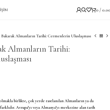
0
/
0.0
IŞIM
n Bakarak Almanların Tarihi: Cermenlerin Uluslaşması
ak Almanların Tarihi:
uslaşması
olmakla birlikte, çok yerde rastlanılan Almanların ya da
 farklıdır. Avrupa’yı veya Almanya’yı merkezine alan tarih