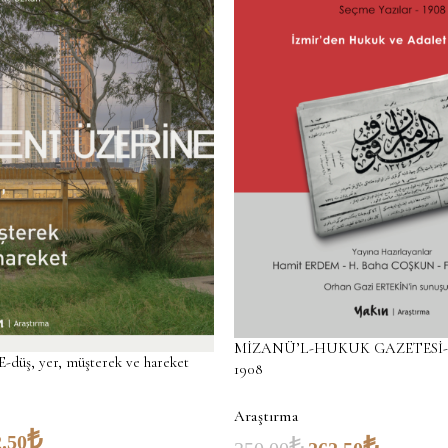
MİZANÜ’L-HUKUK GAZETESİ-Se
üş, yer, müşterek ve hareket
1908
Araştırma
₺
.50
₺
₺