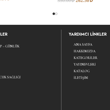
350.00
262.50
LER
YARDIMCI LİNKLER
ANA SAYFA
P – GÜNLÜK
HAKKIMIZDA
KATEGORILER
YAYINEVLERI
KATALOG
CUK SAĞLIĞI
İLETIŞIM