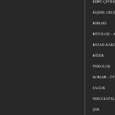
KENT-ÇEVRE
KIŞISEL GELI
MIMARI
MITOLOJI – 
MIZAH-KAR
MÜZIK
PSIKOLOJI
ROMAN – Ö
SAĞLIK
SERGI KATA
ŞIIR