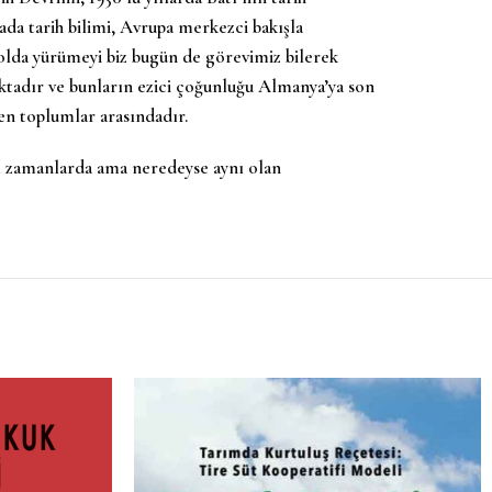
da tarih bilimi, Avrupa merkezci bakışla
 yolda yürümeyi biz bugün de görevimiz bilerek
ktadır ve bunların ezici çoğunluğu Almanya’ya son
ken toplumlar arasındadır.
rklı zamanlarda ama neredeyse aynı olan