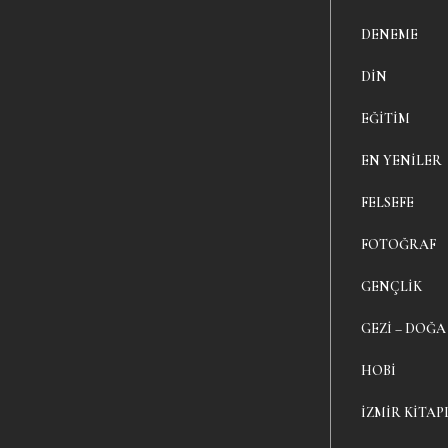
DENEME
DIN
EĞITIM
EN YENILER
FELSEFE
FOTOĞRAF
GENÇLIK
GEZI – DOĞA
HOBI
İZMIR KITAP