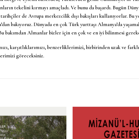
nların tekelini kırmayı amaçladı. Ve bunu da başardı. Bugün Dünya
 tarihçiler de Avrupa merkezcilik dışı bakışları kullanıyorlar. Bu
a’dan bakıyoruz. Dünyada en çok Türk yurttaşı Almanya’da yaşama
. Bu bakımdan Almanlar bizler için en çok ve en iyi bilinmesi gere
ımızı, karşıtlıklarımızı, benzerliklerimizi, birbirinden uzak ve fa
lerimizi göreceksiniz.