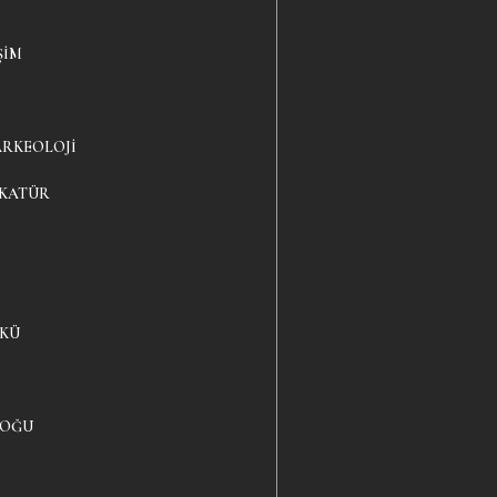
ŞIM
ARKEOLOJI
IKATÜR
YKÜ
LOĞU