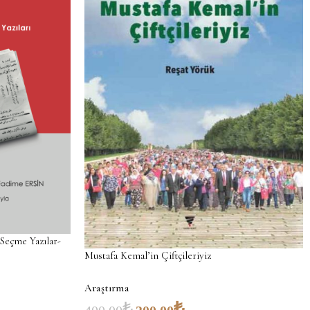
çme Yazılar-
Mustafa Kemal’in Çiftçileriyiz
Araştırma
₺
₺