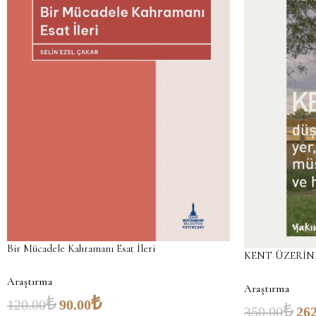
Bir Mücadele Kahramanı Esat İleri
KENT ÜZERİNE-d
Araştırma
Araştırma
₺
₺
120.00
90.00
₺
350.00
262