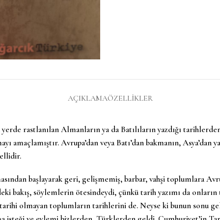
AÇIKLAMA
ÖZELLIKLER
 yerde rastlanılan Almanların ya da Batılıların yazdığı tarihlerde
olmayı amaçlamıştır. Avrupa’dan veya Batı’dan bakmanın, Asya’dan y
llidir.
asından başlayarak geri, gelişmemiş, barbar, vahşi toplumlara Av
i bakış, söylemlerin ötesindeydi, çünkü tarih yazımı da onların t
tarihi olmayan toplumların tarihlerini de. Neyse ki bunun sonu gel
ma isteği ve eylemi bizlerden, Türklerden geldi. Cumhuriyet’in Tari