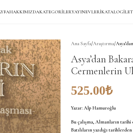
AYFA
HAKKIMIZDA
KATEGORILER
YAYINEVLERI
KATALOG
İLET
Ana Sayfa
/
Araştırma
/
Asya’da
Asya’dan Bakar
Cermenlerin Ul
525.00
₺
Yazar:
Alp Hamuroğlu
Bu çalışma, Almanların tarihi 
Batılıların yazdığı tarihlerden