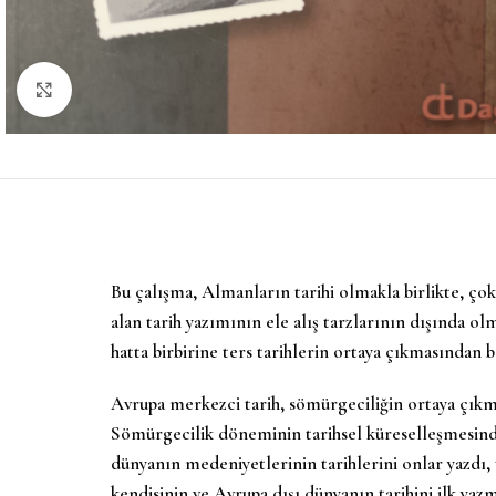
Büyütmek için tıklayın
Bu çalışma, Almanların tarihi olmakla birlikte, çok
alan tarih yazımının ele alış tarzlarının dışında 
hatta birbirine ters tarihlerin ortaya çıkmasından be
Avrupa merkezci tarih, sömürgeciliğin ortaya çıkm
Sömürgecilik döneminin tarihsel küreselleşmesindek
dünyanın medeniyetlerinin tarihlerini onlar yazdı, 
kendisinin ve Avrupa dışı dünyanın tarihini ilk yaz