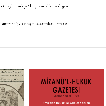
üretimiyle Türkiye’de içmimarlık mesleğine
nırsızlığıyla oluşan tasarımları, İzmir’e