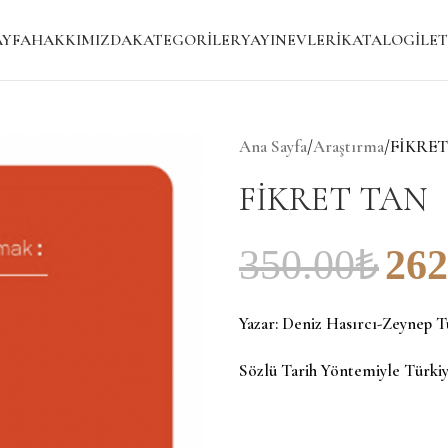
AYFA
HAKKIMIZDA
KATEGORILER
YAYINEVLERI
KATALOG
İLET
Ana Sayfa
/
Araştırma
/
FİKRE
FİKRET TAN
350.00
₺
262
Yazar:
Deniz Hasırcı-Zeynep T
Sözlü Tarih Yöntemiyle Türki