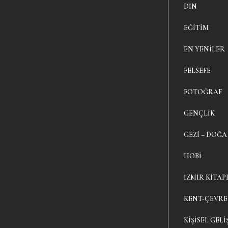
DIN
EĞITIM
EN YENILER
FELSEFE
FOTOĞRAF
GENÇLIK
GEZI – DOĞA
HOBI
İZMIR KITAP
KENT-ÇEVRE
KIŞISEL GELI