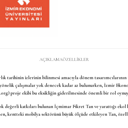
AÇIKLAMA
ÖZELLIKLER
rlık tarihinin izlerinin bilinmesi amacıyla dönem tasarımcıların
ne yönelik çalışmalar yok denecek kadar az bulunurken, İzmir E
) proje ekibi bu eksikliğin giderilmesinde önemli bir rol oynuy
 değerli katkıları bulunan İçmimar Fikret Tan ve yarattığı ekol ka
ilen, kentteki mobilya sektörünü büyük ölçüde etkileyen Tan, özell