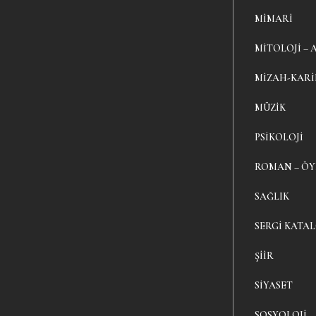
MIMARI
MITOLOJI – 
MIZAH-KAR
MÜZIK
PSIKOLOJI
ROMAN – Ö
SAĞLIK
SERGI KATA
ŞIIR
SIYASET
SOSYOLOJI