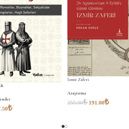
İzmir Zaferi
ik
Araştırma
eniler
₺
₺
255.00
191.00
₺
.50