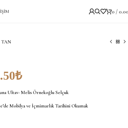
0
/
0.0
IŞIM
T TAN
.50
₺
una Ultav- Melis Örnekoğlu Selçuk
ye’de Mobilya ve İçmimarlık Tarihini Okumak