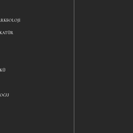
ARKEOLOJI
IKATÜR
YKÜ
LOĞU