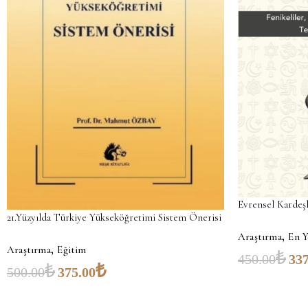
Evrensel Kardeşl
21.Yüzyılda Türkiye Yükseköğretimi Sistem Önerisi
,
Araştırma
En Y
,
Araştırma
Eğitim
₺
450.00
337
₺
₺
500.00
375.00