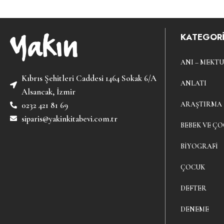
KATEGORİ
ANI – MEKTU
Kıbrıs Şehitleri Caddesi 1464 Sokak 6/A
ANLATI
Alsancak, İzmir
ARAŞTIRMA
0232 421 81 69
siparis@yakinkitabevi.com.tr
BEBEK VE ÇO
BIYOGRAFI
ÇOCUK
DEFTER
DENEME