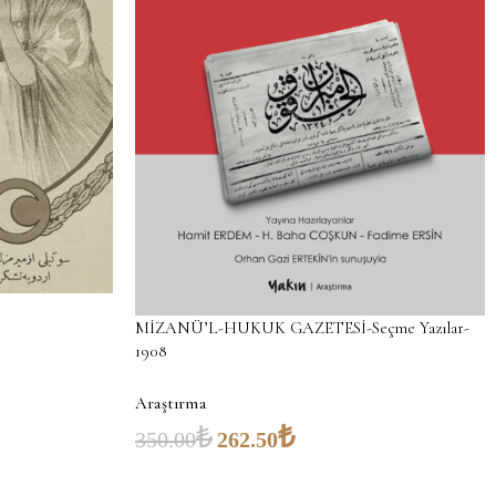
MİZANÜ’L-HUKUK GAZETESİ-Seçme Yazılar-
1908
Araştırma
₺
₺
350.00
262.50