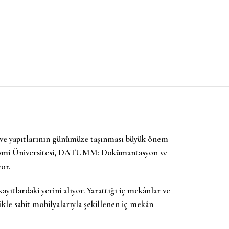
ın ve yapıtlarının günümüze taşınması büyük önem
konomi Üniversitesi, DATUMM: Dokümantasyon ve
or.
yıtlardaki yerini alıyor. Yarattığı iç mekânlar ve
ikle sabit mobilyalarıyla şekillenen iç mekân