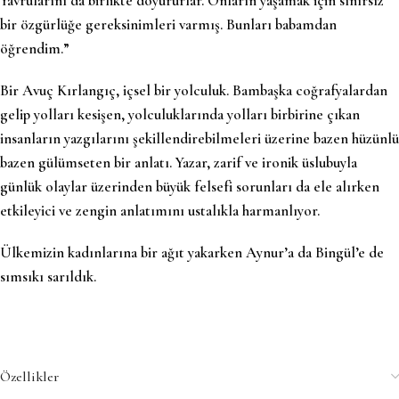
Yavrularını da birlikte doyururlar. Onların yaşamak için sınırsız
bir özgürlüğe gereksinimleri varmış. Bunları babamdan
öğrendim.”
Bir Avuç Kırlangıç, içsel bir yolculuk. Bambaşka coğrafyalardan
gelip yolları kesişen, yolculuklarında yolları birbirine çıkan
insanların yazgılarını şekillendirebilmeleri üzerine bazen hüzünlü
bazen gülümseten bir anlatı. Yazar, zarif ve ironik üslubuyla
günlük olaylar üzerinden büyük felsefi sorunları da ele alırken
etkileyici ve zengin anlatımını ustalıkla harmanlıyor.
Ülkemizin kadınlarına bir ağıt yakarken Aynur’a da Bingül’e de
sımsıkı sarıldık.
Özellikler