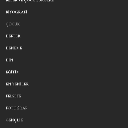
BEBEK VE ÇOCUK SAĞLIĞI
BIYOGRAFI
ÇOCUK
DEFTER
DENEME
DIN
EĞITIM
EN YENILER
FELSEFE
FOTOĞRAF
GENÇLIK