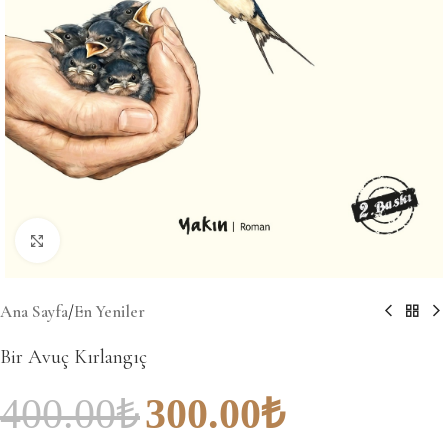
Büyütmek için tıklayın
Ana Sayfa
/
En Yeniler
Bir Avuç Kırlangıç
400.00
₺
300.00
₺