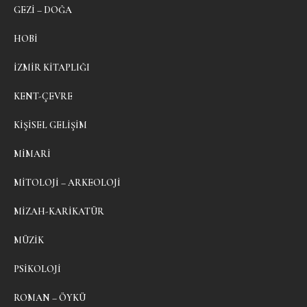
GEZI – DOĞA
HOBI
İZMIR KITAPLIĞI
KENT-ÇEVRE
KIŞISEL GELIŞIM
MIMARI
MITOLOJI – ARKEOLOJI
MIZAH-KARIKATÜR
MÜZIK
PSIKOLOJI
ROMAN – ÖYKÜ