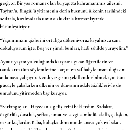
geçiyor. Bir yas romanı olan bu yapıtta kahramanımız ailesini,
Tayfun’u, Bingül’ü yitirmenin derin hüznünü ülkenin tarihindeki
acılarla, kırılmalarla umutsuzluklarla katmanlayarak
bütünleştiriyor.
“Yaşamımızın gizlerini ortalığa dökemiyoruz ki yalnızca sana
dökülüyorum işte. Boş ver şimdi bunları, hadi sahilde yürüyelim.”
Aynur, yaşam yolculuğunda karşısına çıkan öğretilerin ve
tanıkların tüm söylemlerine karşın en saf haliyle insan doğasını
anlamaya çalışıyor. Kendi yazgısını şekillendirebilmek için tüm
gücüyle çabalarken ülkenin ve dünyanın adaletsizlikleriyle de
umudunu yitirmeden bağ kuruyor.
“Kırlangıçlar… Heyecanla gelişlerini beklerdim. Sadakat,
özgürlük, dostluk, şefkat, umut ve sevgi sembolü, akıllı, çalışkan,
cesur kuşlardır. Baba, kuluçka döneminde anaya çok iyi bakar.