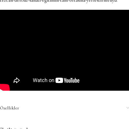
tezcan-dertsiz-sanati-egitimin-tam-ortasina-yerlestirmeliyiz
Özellikler