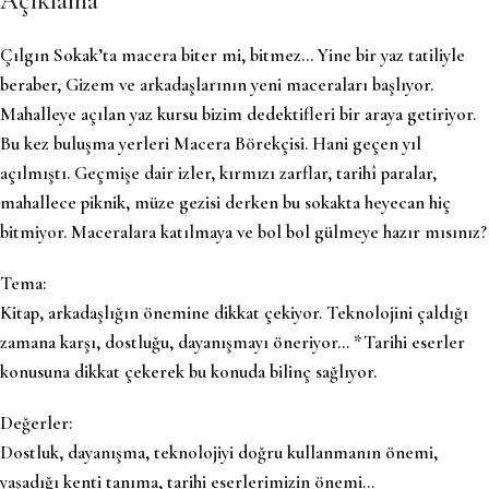
Açıklama
Çılgın Sokak’ta macera biter mi, bitmez… Yine bir yaz tatiliyle
beraber, Gizem ve arkadaşlarının yeni maceraları başlıyor.
Mahalleye açılan yaz kursu bizim dedektifleri bir araya getiriyor.
Bu kez buluşma yerleri Macera Börekçisi. Hani geçen yıl
açılmıştı. Geçmişe dair izler, kırmızı zarflar, tarihî paralar,
mahallece piknik, müze gezisi derken bu sokakta heyecan hiç
bitmiyor. Maceralara katılmaya ve bol bol gülmeye hazır mısınız?
Tema:
Kitap, arkadaşlığın önemine dikkat çekiyor. Teknolojini çaldığı
zamana karşı, dostluğu, dayanışmayı öneriyor… *Tarihi eserler
konusuna dikkat çekerek bu konuda bilinç sağlıyor.
Değerler:
Dostluk, dayanışma, teknolojiyi doğru kullanmanın önemi,
yaşadığı kenti tanıma, tarihi eserlerimizin önemi…