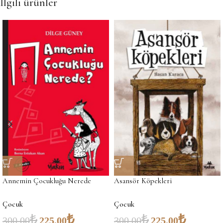
İlgili ürünler
Annemin Çocukluğu Nerede
Asansör Köpekleri
Çocuk
Çocuk
₺
₺
₺
₺
300.00
225.00
300.00
225.00