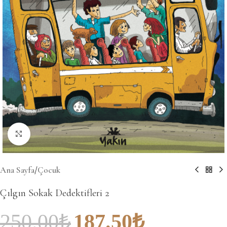
Büyütmek için tıklayın
Ana Sayfa
/
Çocuk
Çılgın Sokak Dedektifleri 2
250.00
₺
187.50
₺