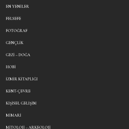
EN YENILER
FELSEFE
FOTOĞRAF
GENÇLIK
GEZI – DOĞA
HOBI
İZMIR KITAPLIĞI
KENT-ÇEVRE
KIŞISEL GELIŞIM
MIMARI
MITOLOJI – ARKEOLOJI