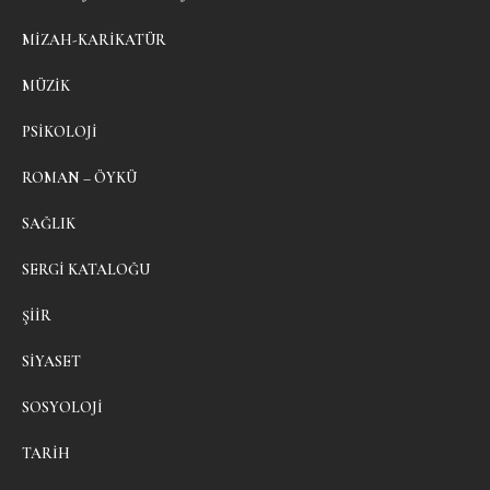
MIZAH-KARIKATÜR
MÜZIK
PSIKOLOJI
ROMAN – ÖYKÜ
SAĞLIK
SERGI KATALOĞU
ŞIIR
SIYASET
SOSYOLOJI
TARIH