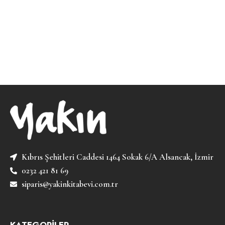
Kıbrıs Şehitleri Caddesi 1464 Sokak 6/A Alsancak, İzmir
0232 421 81 69
siparis@yakinkitabevi.com.tr