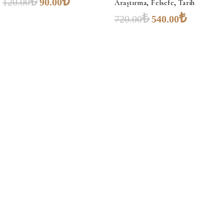
₺
₺
,
,
120.00
90.00
Araştırma
Felsefe
Tarih
₺
₺
720.00
540.00