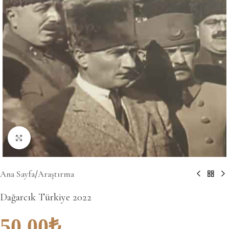
Büyütmek için tıklayın
Ana Sayfa
/
Araştırma
Dağarcık Türkiye 2022
50.00
₺