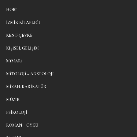
HOBI
İZMIR KITAPLIĞI
KENT-ÇEVRE
KIŞISEL GELIŞIM
MIMARI
MITOLOJI – ARKEOLOJI
MIZAH-KARIKATÜR
MÜZIK
PSIKOLOJI
ROMAN – ÖYKÜ