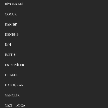
BIYOGRAFI
ÇOCUK
DEFTER
DENEME
DIN
EĞITIM
EN YENILER
FELSEFE
FOTOĞRAF
GENÇLIK
GEZI – DOĞA