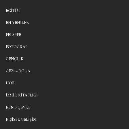
EĞITIM
EN YENILER
FELSEFE
FOTOĞRAF
GENÇLIK
GEZI – DOĞA
HOBI
İZMIR KITAPLIĞI
KENT-ÇEVRE
KIŞISEL GELIŞIM