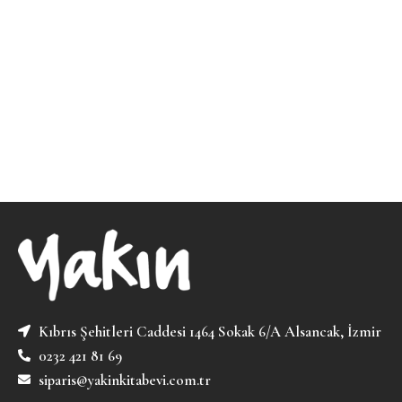
Kıbrıs Şehitleri Caddesi 1464 Sokak 6/A Alsancak, İzmir
0232 421 81 69
siparis@yakinkitabevi.com.tr