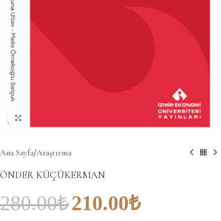
Büyütmek için tıklayın
Ana Sayfa
/
Araştırma
ÖNDER KÜÇÜKERMAN
280.00
₺
210.00
₺