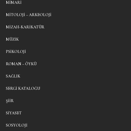
MIMARI
MITOLOJI – ARKEOLOJI
MIZAH-KARIKATÜR
MÜZIK
PSIKOLOJI
ROMAN – ÖYKÜ
SAĞLIK
SERGI KATALOĞU
ŞIIR
SIYASET
SOSYOLOJI