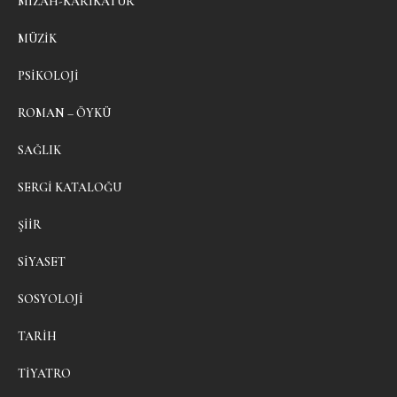
MIZAH-KARIKATÜR
MÜZIK
PSIKOLOJI
ROMAN – ÖYKÜ
SAĞLIK
SERGI KATALOĞU
ŞIIR
SIYASET
SOSYOLOJI
TARIH
TIYATRO