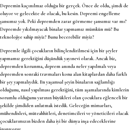
Depremin kaçınılmaz olduğu bir gerçek. Önce de oldu, şimdi de
oluyor ve gelecekte de olacak, bu kesin. Depremi engelleme
şansımız yok. Peki depremden zarar görmeme şansımız var mı?
Depremde yıkılmayacak binalar yapmamız mümkün mü? Bu
teknolojiye sahip miyiz? Bunu becerebilir miyiz?
Depremle ilgili çocukların bilinçlendirilmesi için bir şeyler
yapmamız gerektiğini düşündük yayınevi olarak. Ancak biz,
depremden korunma, deprem anında neler yapılmalı veya
depremden sonraki travmaları konu alan kitaplardan daha farklı
bir şey yapmalıydık. En yaşamsal şeyin binaların sağlamlığı
olduğunu, nasıl yapılması gerektiğini, tüm aşamalarında kimlerin
sorumlu olduğunu yarının büyükleri olan çocuklara eğlenceli bir
şekilde şimdiden anlatmak istedik. Geleceğin mimarları,
mühendisleri, müteahhitleri, denetimcileri ve yöneticileri olacak
çocuklarımızın bizden daha iyi bir dünya inşa edeceklerine
inanıyoruz.