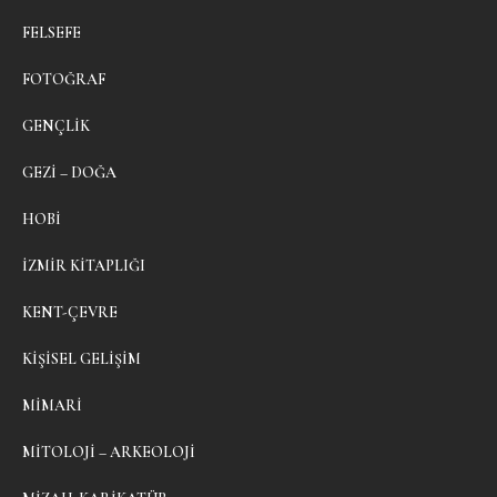
FELSEFE
FOTOĞRAF
GENÇLIK
GEZI – DOĞA
HOBI
İZMIR KITAPLIĞI
KENT-ÇEVRE
KIŞISEL GELIŞIM
MIMARI
MITOLOJI – ARKEOLOJI