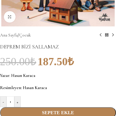
Büyütmek için tıklayın
Ana Sayfa
/
Çocuk
DEPREM BİZİ SALLAMAZ
250.00
₺
187.50
₺
Yazar:
Hasan Karaca
Resimleyen:
Hasan Karaca
-
+
SEPETE EKLE