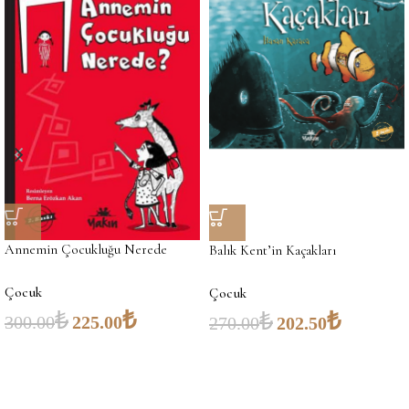
Annemin Çocukluğu Nerede
Balık Kent’in Kaçakları
Çocuk
Çocuk
₺
₺
₺
₺
300.00
225.00
270.00
202.50