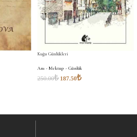
Kuğu Günlükleri
Anı - Mektup - Günlük
₺
₺
250.00
187.50