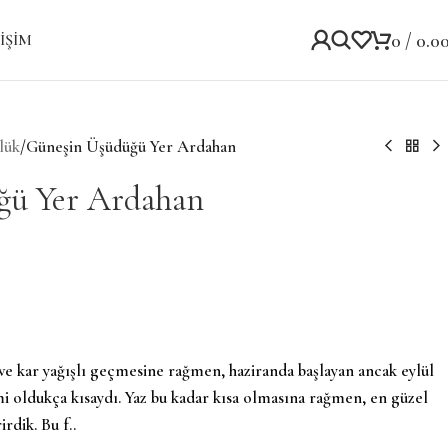
0
/
0.0
IŞIM
lük
/
Güneşin Üşüdüğü Yer Ardahan
ğü Yer Ardahan
ve kar yağışlı geçmesine rağmen, haziranda başlayan ancak eylül
i oldukça kısaydı. Yaz bu kadar kısa olmasına rağmen, en güzel
rdik. Bu f..