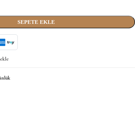
SEPETE EKLE
 ekle
ünlük