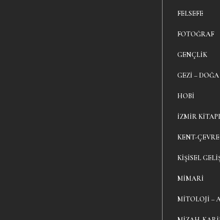
FELSEFE
FOTOĞRAF
GENÇLIK
GEZI – DOĞA
HOBI
İZMIR KITAP
KENT-ÇEVRE
KIŞISEL GELI
MIMARI
MITOLOJI – 
MIZAH-KAR