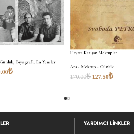
Hayata Karışan Mektuplar
,
,
 Günlük
Biyografi
En Yeniler
Anı - Mektup - Günlük
₺
.00
₺
₺
170.00
127.50
LER
YARDIMCI LİNKLER