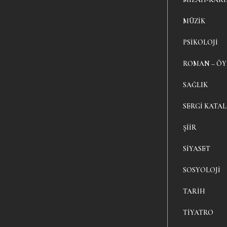
MÜZIK
PSIKOLOJI
ROMAN – Ö
SAĞLIK
SERGI KATA
ŞIIR
SIYASET
SOSYOLOJI
TARIH
TIYATRO