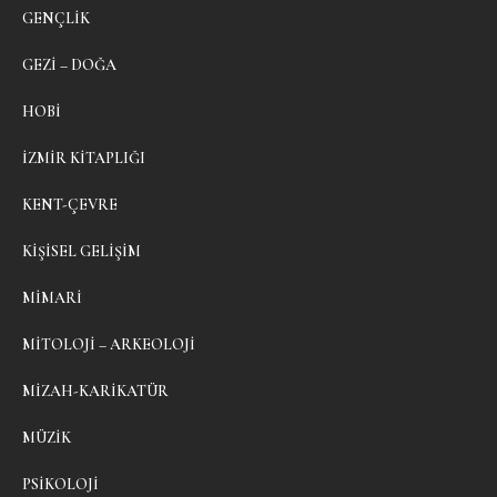
GENÇLIK
GEZI – DOĞA
HOBI
İZMIR KITAPLIĞI
KENT-ÇEVRE
KIŞISEL GELIŞIM
MIMARI
MITOLOJI – ARKEOLOJI
MIZAH-KARIKATÜR
MÜZIK
PSIKOLOJI