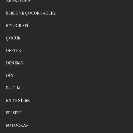
ARAŞTIRMA
BEBEK VE ÇOCUK SAĞLIĞI
BIYOGRAFI
ÇOCUK
DEFTER
DENEME
DIN
EĞITIM
EN YENILER
FELSEFE
FOTOĞRAF