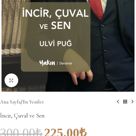
Büyütmek için tıklayın
Ana Sayfa
/
En Yeniler
İncir, Çuval ve Sen
300.00
₺
225.00
₺