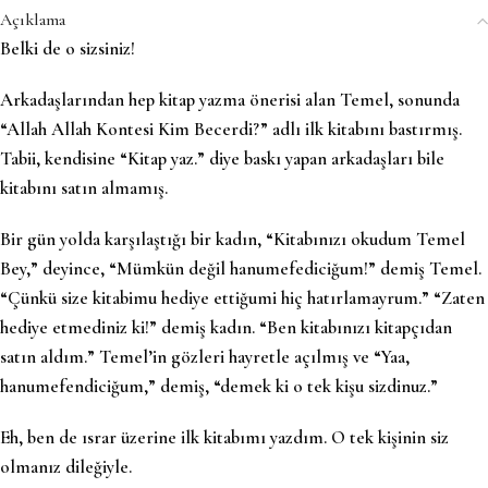
Açıklama
Belki de o sizsiniz!
Arkadaşlarından hep kitap yazma önerisi alan Temel, sonunda
“Allah Allah Kontesi Kim Becerdi?” adlı ilk kitabını bastırmış.
Tabii, kendisine “Kitap yaz.” diye baskı yapan arkadaşları bile
kitabını satın almamış.
Bir gün yolda karşılaştığı bir kadın, “Kitabınızı okudum Temel
Bey,” deyince, “Mümkün değil hanumefediciğum!” demiş Temel.
“Çünkü size kitabimu hediye ettiğumi hiç hatırlamayrum.” “Zaten
hediye etmediniz ki!” demiş kadın. “Ben kitabınızı kitapçıdan
satın aldım.” Temel’in gözleri hayretle açılmış ve “Yaa,
hanumefendiciğum,” demiş, “demek ki o tek kişu sizdinuz.”
Eh, ben de ısrar üzerine ilk kitabımı yazdım. O tek kişinin siz
olmanız dileğiyle.