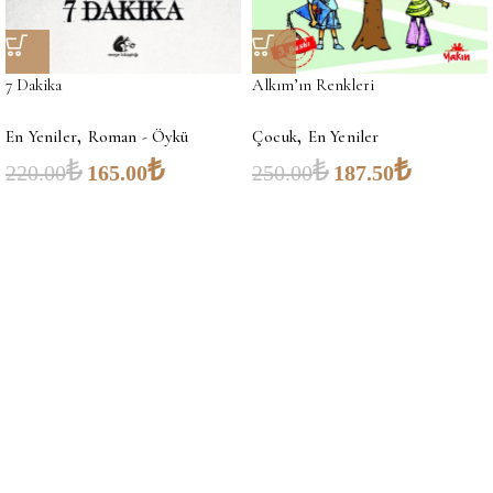
7 Dakika
Alkım’ın Renkleri
,
,
En Yeniler
Roman - Öykü
Çocuk
En Yeniler
₺
₺
₺
₺
220.00
165.00
250.00
187.50