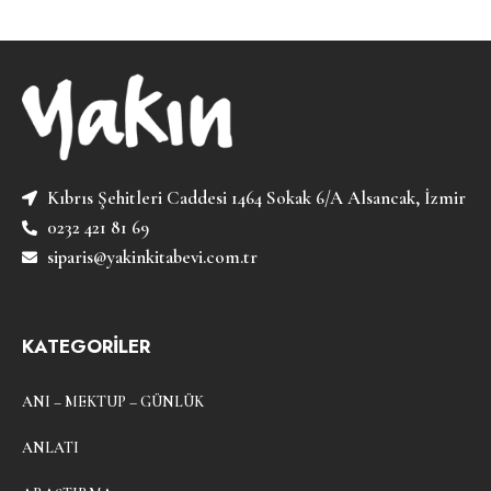
Kıbrıs Şehitleri Caddesi 1464 Sokak 6/A Alsancak, İzmir
0232 421 81 69
siparis@yakinkitabevi.com.tr
KATEGORİLER
ANI – MEKTUP – GÜNLÜK
ANLATI