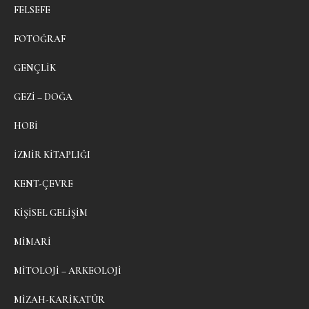
FELSEFE
FOTOĞRAF
GENÇLIK
GEZI – DOĞA
HOBI
İZMIR KITAPLIĞI
KENT-ÇEVRE
KIŞISEL GELIŞIM
MIMARI
MITOLOJI – ARKEOLOJI
MIZAH-KARIKATÜR