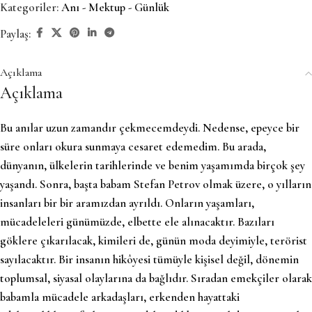
Kategoriler:
Anı - Mektup - Günlük
Paylaş:
Açıklama
Açıklama
Bu anılar uzun zamandır çekmecemdeydi. Nedense, epeyce bir
süre onları okura sunmaya cesaret edemedim. Bu arada,
dünyanın, ülkelerin tarihlerinde ve benim yaşamımda birçok şey
yaşandı. Sonra, başta babam Stefan Petrov olmak üzere, o yılların
insanları bir bir aramızdan ayrıldı. Onların yaşamları,
mücadeleleri günümüzde, elbette ele alınacaktır. Bazıları
göklere çıkarılacak, kimileri de, günün moda deyimiyle, terörist
sayılacaktır. Bir insanın hikôyesi tümüyle kişisel değil, dönemin
toplumsal, siyasal olaylarına da bağlıdır. Sıradan emekçiler olarak
babamla mücadele arkadaşları, erkenden hayattaki