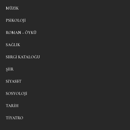
MÜZIK
PSIKOLOJI
ROMAN – ÖYKÜ
SAĞLIK
SERGI KATALOĞU
ŞIIR
SIYASET
SOSYOLOJI
TARIH
TIYATRO