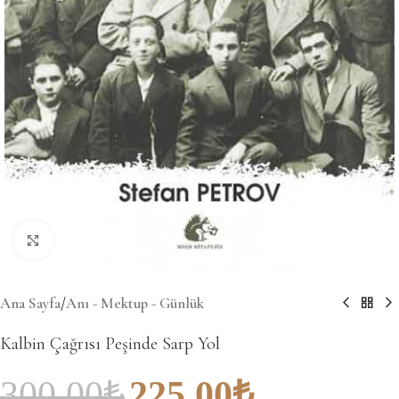
Büyütmek için tıklayın
Ana Sayfa
/
Anı - Mektup - Günlük
Kalbin Çağrısı Peşinde Sarp Yol
300.00
₺
225.00
₺