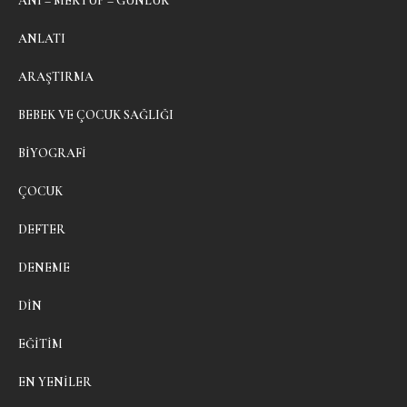
ANI – MEKTUP – GÜNLÜK
ANLATI
ARAŞTIRMA
BEBEK VE ÇOCUK SAĞLIĞI
BIYOGRAFI
ÇOCUK
DEFTER
DENEME
DIN
EĞITIM
EN YENILER