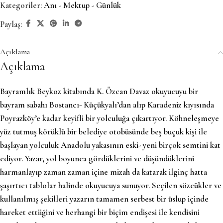
Kategoriler:
Anı - Mektup - Günlük
Paylaş:
Açıklama
Açıklama
Bayramlık Beykoz kitabında K. Özcan Davaz okuyucuyu bir
bayram sabahı Bostancı- Küçükyalı’dan alıp Karadeniz kıyısında
Poyrazköy’e kadar keyifli bir yolculuğa çıkartıyor. Köhneleşmeye
yüz tutmuş körüklü bir belediye otobüsünde beş buçuk kişi ile
başlayan yolculuk Anadolu yakasının eski- yeni birçok semtini kat
ediyor. Yazar, yol boyunca gördüklerini ve düşündüklerini
harmanlayıp zaman zaman içine mizah da katarak ilginç hatta
şaşırtıcı tablolar halinde okuyucuya sunuyor. Seçilen sözcükler ve
kullanılmış şekilleri yazarın tamamen serbest bir üslup içinde
hareket ettiiğini ve herhangi bir biçim endişesi ile kendisini