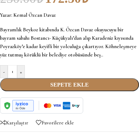
Yazar:
Kemal Özcan Davaz
Bayramlık Beykoz kitabında K. Özcan Davaz okuyucuyu bir
bayram sabahı Bostancı- Küçükyalı’dan alıp Karadeniz kıyısında
Poyrazköy’e kadar keyifli bir yolculuğa çıkartıyor. Köhneleşmeye
yüz tutmuş körüklü bir belediye otobüsünde beş..
-
+
SEPETE EKLE
Karşılaştır
Favorilere ekle