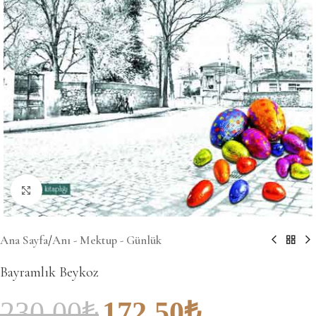
Büyütmek için tıklayın
Ana Sayfa
/
Anı - Mektup - Günlük
Bayramlık Beykoz
230.00
₺
172.50
₺