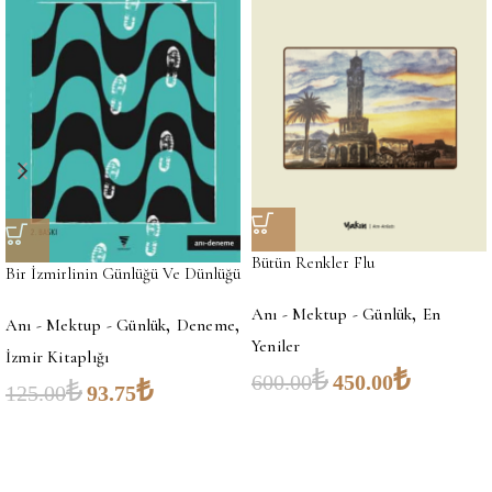
Bütün Renkler Flu
Bir İzmirlinin Günlüğü Ve Dünlüğü
,
Anı - Mektup - Günlük
En
,
,
Anı - Mektup - Günlük
Deneme
Yeniler
İzmir Kitaplığı
₺
₺
600.00
450.00
₺
₺
125.00
93.75