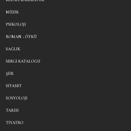
MÜZIK
PSIKOLOJI
ROMAN – ÖYKÜ
SAĞLIK
SERGI KATALOĞU
ŞIIR
SIYASET
SOSYOLOJI
TARIH
TIYATRO