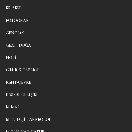
FELSEFE
FOTOĞRAF
GENÇLIK
GEZI – DOĞA
HOBI
İZMIR KITAPLIĞI
KENT-ÇEVRE
KIŞISEL GELIŞIM
MIMARI
MITOLOJI – ARKEOLOJI
MIZAH-KARIKATÜR