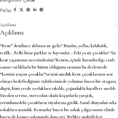
Kategoriler:
Çocuk
Paylaş:
Açıklama
Açıklama
“Kent” denilince aklınıza ne gelir? Binalar, yollar, kalabalık,
trafik… Belki biraz parklar ve hayvanlar… Peki ya siz çocuklar? Siz
kent yaşamının neresindesiniz?Kentin, içinde barındırdığı canlı
cansız varlıklarla bir bütün olduğunu savunan bu derlemede
“kentini arayan çocuklar”ın izini sürdük.Kent çocuklarının sesi
olmayı hedeflediğimiz öykülerimizde yolumuz bazen bir otogara
düştü, kimi yerde zorluklara takıldı, çoğunlukla hayallere sarıldı.
Siteden servise, metrodan okula koşanlarla yarıştık,
yetimhanedeki çocukların rüyalarına girdik. Sanal dünyadan arka
sokaklara uzandık. Kemanlar bazen bir sokak çalgıcısının elinde
bazen de konser salonunda dans etti. Birlikte mahalleleri