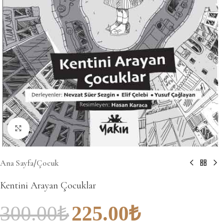
Büyütmek için tıklayın
Ana Sayfa
/
Çocuk
Kentini Arayan Çocuklar
300.00
₺
225.00
₺