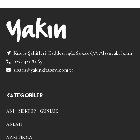
Kıbrıs Şehitleri Caddesi 1464 Sokak 6/A Alsancak, İzmir
0232 421 81 69
siparis@yakinkitabevi.com.tr
KATEGORİLER
ANI – MEKTUP – GÜNLÜK
ANLATI
ARAŞTIRMA