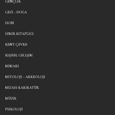
GENÇLIK
GEZI – DOĞA
HOBI
İZMIR KITAPLIĞI
KENT-ÇEVRE
KIŞISEL GELIŞIM
MIMARI
MITOLOJI – ARKEOLOJI
MIZAH-KARIKATÜR
MÜZIK
PSIKOLOJI