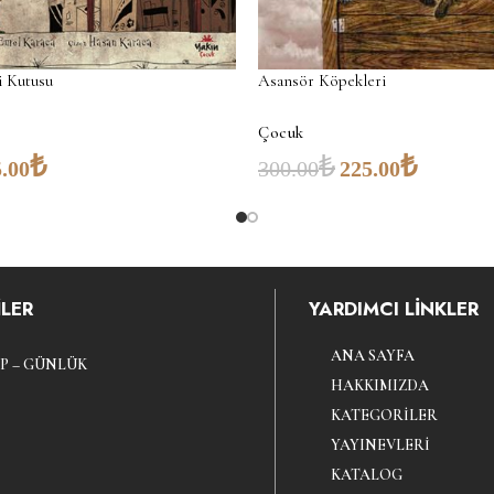
i Kutusu
Asansör Köpekleri
Çocuk
₺
₺
₺
.00
300.00
225.00
LER
YARDIMCI LİNKLER
ANA SAYFA
P – GÜNLÜK
HAKKIMIZDA
KATEGORILER
YAYINEVLERI
KATALOG