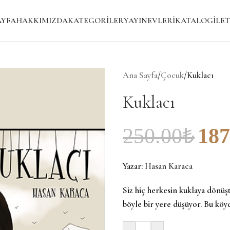
AYFA
HAKKIMIZDA
KATEGORILER
YAYINEVLERI
KATALOG
İLET
Ana Sayfa
/
Çocuk
/
Kuklacı
Kuklacı
250.00
₺
187
Yazar:
Hasan Karaca
Siz hiç herkesin kuklaya dönü
böyle bir yere düşüyor. Bu köy