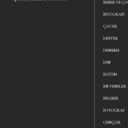
BEBEK VE ÇO
BIYOGRAFI
ÇOCUK
DEFTER
DENEME
DIN
EĞITIM
EN YENILER
FELSEFE
FOTOĞRAF
GENÇLIK