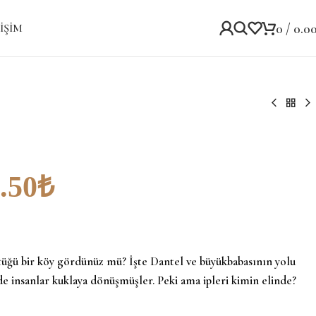
0
/
0.0
IŞIM
.50
₺
ştüğü bir köy gördünüz mü? İşte Dantel ve büyükbabasının yolu
de insanlar kuklaya dönüşmüşler. Peki ama ipleri kimin elinde?