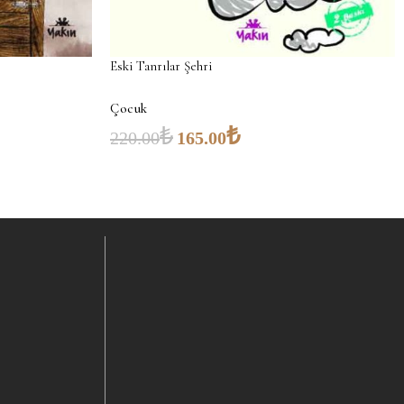
Eski Tanrılar Şehri
Çocuk
₺
₺
220.00
165.00