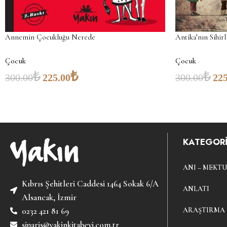
Annemin Çocukluğu Nerede
Antika’nın Sihirl
Çocuk
Çocuk
₺
₺
₺
300.00
225.00
300.00
225
KATEGORİ
ANI – MEKTU
Kıbrıs Şehitleri Caddesi 1464 Sokak 6/A
ANLATI
Alsancak, İzmir
ARAŞTIRMA
0232 421 81 69
siparis@yakinkitabevi.com.tr