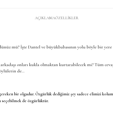
AÇIKLAMA
ÖZELLIKLER
dünüz mü? İşte Dantel ve büyükbabasının yolu böyle bir yere
ık arkadaşı onları kukla olmaktan kurtarabilecek mi? Tüm ceva
öylülerin de…
gereken bir olgudur. Özgürlük dediğimiz şey sadece elimizi kolum
u seçebilmek de özgürlüktür.