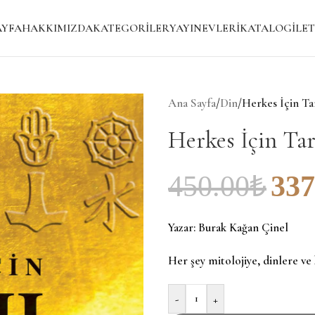
AYFA
HAKKIMIZDA
KATEGORILER
YAYINEVLERI
KATALOG
İLET
Ana Sayfa
/
Din
/
Herkes İçin Ta
Herkes İçin Tar
450.00
₺
337
Yazar:
Burak Kağan Çinel
Her şey mitolojiye, dinlere ve 
-
+