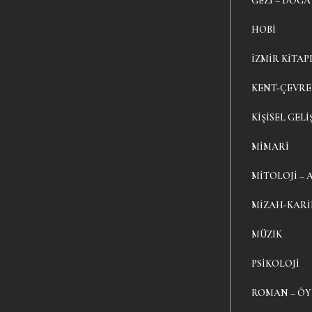
GEZI – DOĞA
HOBI
İZMIR KITAP
KENT-ÇEVRE
KIŞISEL GELI
MIMARI
MITOLOJI – 
MIZAH-KAR
MÜZIK
PSIKOLOJI
ROMAN – Ö