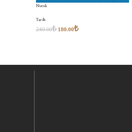
Nutuk
Tarih
₺
₺
240.00
180.00