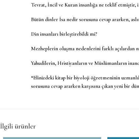
Tevrat, İncil ve Kuran insanlığa ne teklif etmiştir,
Bütün dinler İsa nedir sorusuna cevap ararken, aslı
Din insanları birleştirebildi mi?
Mezheplerin oluşma nedenlerini farklı açılardan 
Yahudilerin, Hristiyanların ve Müslümanların inand
“Elinizdeki kitap bir biyoloji öğretmeninin uzmanl
sorusuna cevap ararken karşısına çıkan yeni bir dü
İlgili ürünler