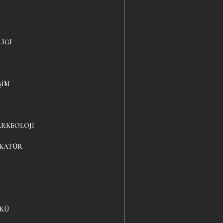
LIĞI
ŞIM
ARKEOLOJI
IKATÜR
YKÜ