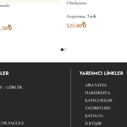
Uluslaşması
manlı
,
Araştırma
Tarih
₺
525.00
₺
.50
LER
YARDIMCI LİNKLER
ANA SAYFA
P – GÜNLÜK
HAKKIMIZDA
KATEGORILER
YAYINEVLERI
KATALOG
CUK SAĞLIĞI
İLETIŞIM