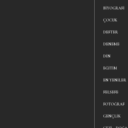
BIYOGRAFI
ÇOCUK
DEFTER
DENEME
DIN
EĞITIM
EN YENILER
FELSEFE
FOTOĞRAF
GENÇLIK