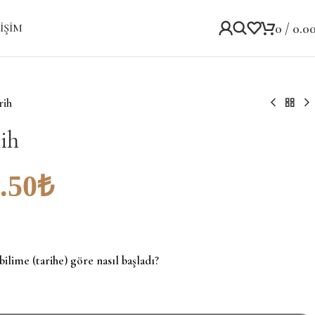
0
/
0.0
IŞIM
rih
ih
.50
₺
bilime (tarihe) göre nasıl başladı?