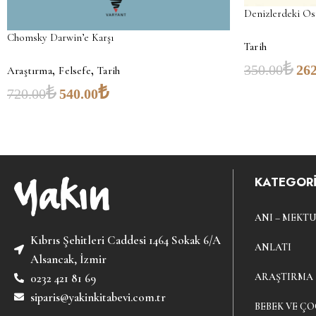
Denizlerdeki Os
Chomsky Darwin’e Karşı
Tarih
₺
,
,
350.00
262
Araştırma
Felsefe
Tarih
₺
₺
720.00
540.00
KATEGORİ
ANI – MEKTU
Kıbrıs Şehitleri Caddesi 1464 Sokak 6/A
ANLATI
Alsancak, İzmir
ARAŞTIRMA
0232 421 81 69
siparis@yakinkitabevi.com.tr
BEBEK VE ÇO